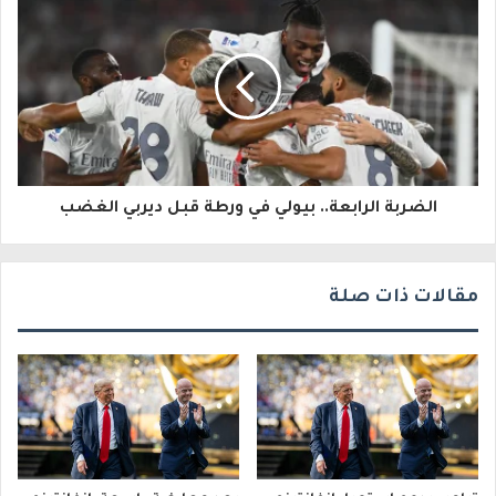
ل
ك
ت
ر
و
الضربة الرابعة.. بيولي في ورطة قبل ديربي الغضب
ن
ي
مقالات ذات صلة