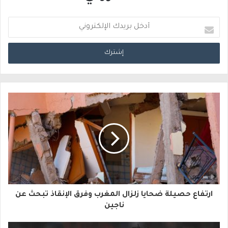
أ
د
خ
ل
ب
ر
ي
د
ك
ا
ارتفاع حصيلة ضحايا زلزال المغرب وفرق الإنقاذ تبحث عن
ل
ناجين
إ