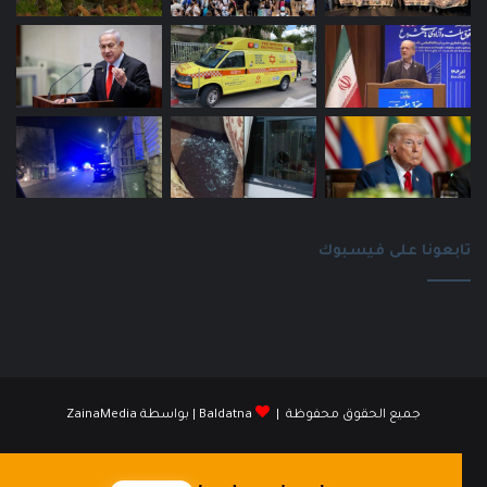
تابعونا على فيسبوك
جميع الحقوق محفوظة |
Baldatna
| بواسطة
ZainaMedia
فيسبوك
انستقرام