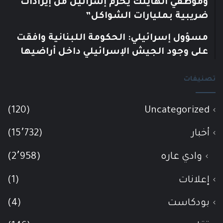
وموظفي الهايتك يحرم إسرائيل من إيرادات
ضريبية بمليارات الشواكل”
مسؤول إسرائيلي: الحكومة اللبنانية وافقت
على وجود الجيش الإسرائيلي داخل أراضيها
تصنيفات
(120)
Uncategorized
أخبار
(15٬732)
وادي عاره
(2٬958)
إعلانات
(1)
بودكاست
(4)