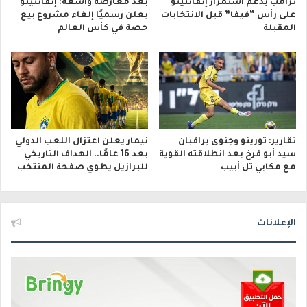
ترامب يدعم استمرار إنفانتينو
بعد معارضة واسعة: إنفانتينو
على رأس “فيفا” قبل الانتخابات
يعلن رسميًا إلغاء مشروع بيع
المقبلة
حصة في كأس العالم
تقارير: تورينو وجنوى يراقبان
نيمار يعلن اعتزال اللعب الدولي
سيد أبو فرخ بعد انطلاقته القوية
بعد 16 عامًا.. الهداف التاريخي
مع مكابي تل أبيب
للبرازيل يطوي صفحة المنتخب
الإعلانات