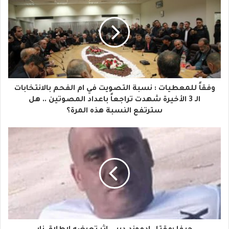
ر
ي
د
ك
ا
وفقاً للمعطيات : نسبة التصويت في ام الفحم بالانتخابات
ل
الـ 3 الأخيرة شهدت تراجعاً باعداد المصوتين .. هل
سترتفع النسبة هذه المرة؟
إ
ل
ك
ت
ر
و
ن