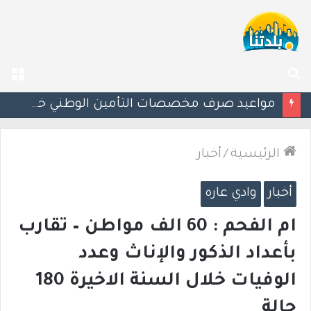
بحث
الق
عن
إسرائيل تحذر مواطنيها في اليونان من احتجاجات مرتبطة بحرب غزة
الرئيسية
/
أخبار
أخبار
وادي عاره
ام الفحم : 60 الف مواطن – تقارب
بأعداد الذكور والإناث وعدد
الوفيات خلال السنة الاخيرة 180
حالة