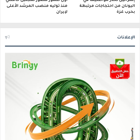
إسرائيل تحذر مواطنيها في
أول ظهور مصوّر لمجتبى خامنئي
اليونان من احتجاجات مرتبطة
منذ توليه منصب المرشد الأعلى
بحرب غزة
لإيران
الإعلانات