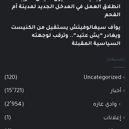
انطلاق العمل في المدخل الجديد لمدينة أم
الفحم
يوآف سيغالوفيتش يستقيل من الكنيست
ويغادر “يش عتيد”.. وترقب لوجهته
السياسية المقبلة
تصنيفات
(120)
Uncategorized
أخبار
(15٬721)
وادي عاره
(2٬954)
إعلانات
(1)