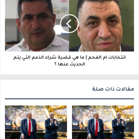
إ
ل
ك
ت
ر
و
انتخابات ام الفحم | ما هي قضية شراء الذمم التي يتم
الحديث عنها ؟
ن
ي
مقالات ذات صلة