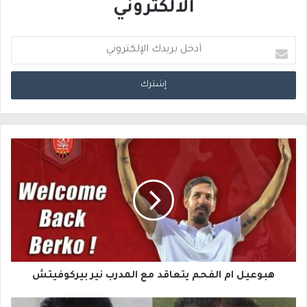
الالكتروني
أ
د
خ
ل
ب
ر
ي
د
ك
ا
هبوعيل ام الفحم يتعاقد مع المدرب نير بيركوفيتش
ل