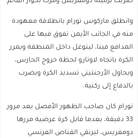
ضربت بزميله دومفريس ومرت بجوار القائم.
وانطلق ماركوس تورام بانطلاقة معهودة
منه في الجانب الأيمن تفوق فيها على
المدافع فينا، ليتوغل داخل المنطقة ويمرر
الكرة باتجاه لاوتارو لحظة خروج الحارس،
ويحاول الأرجنتيني تسديد الكرة ويضرب
بالدفاع إلى ركنية.
تورام كان صاحب الظهور الأفضل بعد مرور
33 دقيقة، بعدما قابل كرة عرضية مررها
دومفريس، ليرتقي القناص الفرنسي