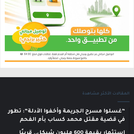
المقالات الأكثر مشاهدة
“غسلوا مسرح الجريمة وأخفوا الأدلة”: تطور
في قضية مقتل محمد كساب بأم الفحم
استثمار بقيمة 600 مليون شيكل.. قريبًا