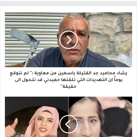
ل
ب
ر
ي
د
ك
ا
رشاد محاميد جد القتيلة ياسمين من معاوية :" لم نتوقع
ل
يوماً ان التهديدات التي تلقتها حفيدتي قد تتحول الى
حقيقة"
إ
ل
ك
ت
ر