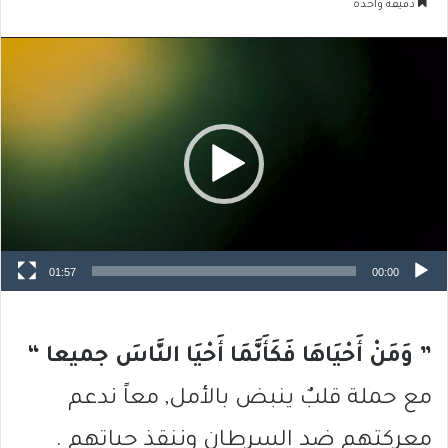
دقيقة واحدة
مشغل
الفيديو
01:57
00:00
” وَمَنْ أَحْيَاهَا فَكَأَنَّمَا أَحْيَا النَّاسَ جميعا “
مع حملة قلبٌ ينبض بالأمل, معاً ندعم
معركتهم ضد السرطان وننقذ حياتهم .