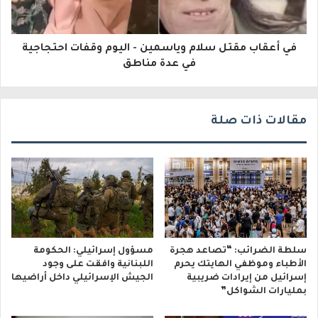
و
ن
في أعقاب مقتل سلام وياسمين - اليوم وقفات احتجاجية
ي
في عدة مناطق
مقالات ذات صلة
سلطة الضرائب: “تصاعد هجرة
مسؤول إسرائيلي: الحكومة
الأطباء وموظفي الهايتك يحرم
اللبنانية وافقت على وجود
إسرائيل من إيرادات ضريبية
الجيش الإسرائيلي داخل أراضيها
بمليارات الشواكل”