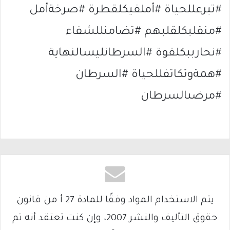
#تبرعللحياة #أملفيكلقطرة #صرخةأمل
#منقلبكلقلبهم #تضامنللشفاء
#نحارببكلقوة #السرطانليسالنهاية
#همةوتكاتفللحياة #السرطان
#مرضىالسرطان
يتم الاستخدام المواد وفقًا للمادة 27 أ من قانون
حقوق التأليف والنشر 2007، وإن كنت تعتقد أنه تم