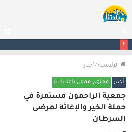
بحث
الق
عن
بزشكيان يلوّح بالاستقالة للضغط نحو اتفاق مع واشنطن
الرئيسية
/
أخبار
أخبار
محتوى ممول (اعلانات)
جمعية الراحمون مستمرة في
حملة الخير والإغاثة لمرضى
السرطان