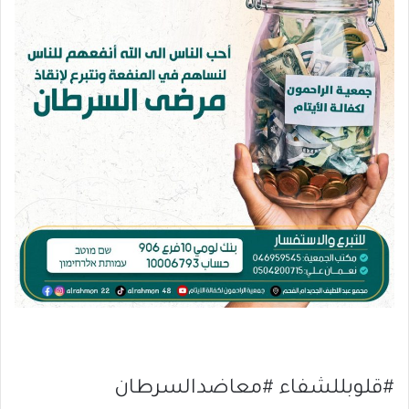
#قلوبللشفاء #معاضدالسرطان