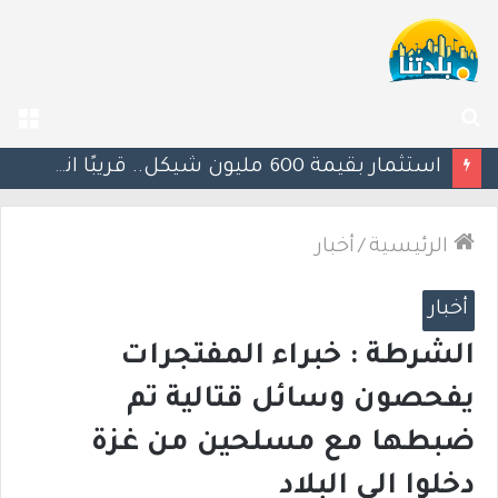
بحث
الق
عن
يوآف سيغالوفيتش يستقيل من الكنيست ويغادر “يش عتيد”.. وترقب لوجهته السياسية المقبلة
الرئيسية
/
أخبار
أخبار
الشرطة : خبراء المفتجرات
يفحصون وسائل قتالية تم
ضبطها مع مسلحين من غزة
دخلوا الى البلاد