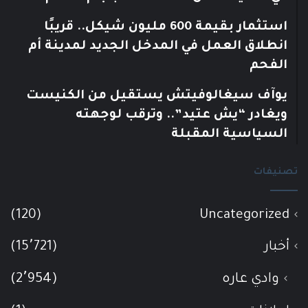
استثمار بقيمة 600 مليون شيكل.. قريبًا
انطلاق العمل في المدخل الجديد لمدينة أم
الفحم
يوآف سيغالوفيتش يستقيل من الكنيست
ويغادر “يش عتيد”.. وترقب لوجهته
السياسية المقبلة
تصنيفات
(120)
Uncategorized
أخبار
(15٬721)
وادي عاره
(2٬954)