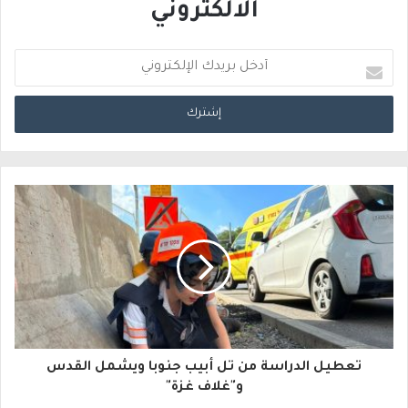
الالكتروني
أ
د
خ
ل
ب
ر
ي
د
ك
ا
تعطيل الدراسة من تل أبيب جنوبا ويشمل القدس
ل
و"غلاف غزة"