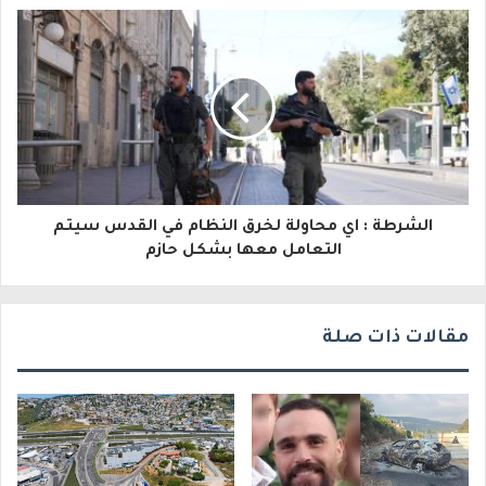
إ
ل
ك
ت
ر
و
الشرطة : اي محاولة لخرق النظام في القدس سيتم
ن
التعامل معها بشكل حازم
ي
مقالات ذات صلة