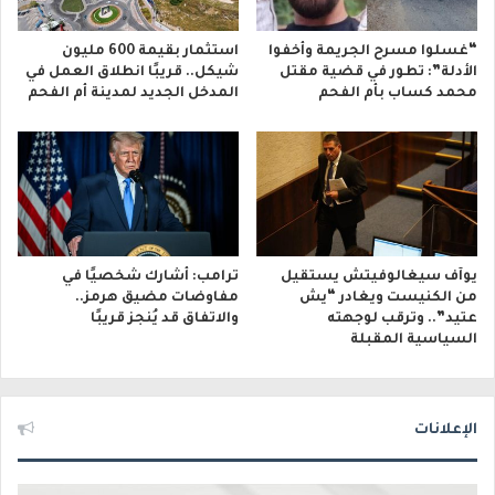
“غسلوا مسرح الجريمة وأخفوا
استثمار بقيمة 600 مليون
الأدلة”: تطور في قضية مقتل
شيكل.. قريبًا انطلاق العمل في
محمد كساب بأم الفحم
المدخل الجديد لمدينة أم الفحم
يوآف سيغالوفيتش يستقيل
ترامب: أشارك شخصيًا في
من الكنيست ويغادر “يش
مفاوضات مضيق هرمز..
عتيد”.. وترقب لوجهته
والاتفاق قد يُنجز قريبًا
السياسية المقبلة
الإعلانات