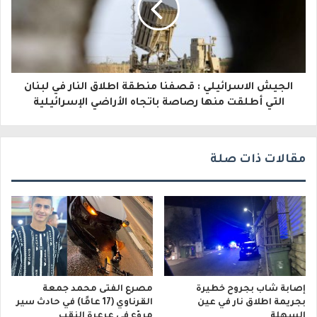
ت
ر
و
ن
الجيش الاسرائيلي : قصفنا منطقة اطلاق النار في لبنان
ي
التي أطلقت منها رصاصة باتجاه الأراضي الإسرائيلية
مقالات ذات صلة
إصابة شاب بجروح خطيرة
مصرع الفتى محمد جمعة
بجريمة اطلاق نار في عين
القرناوي (17 عامًا) في حادث سير
السهلة
مروّع في عرعرة النقب