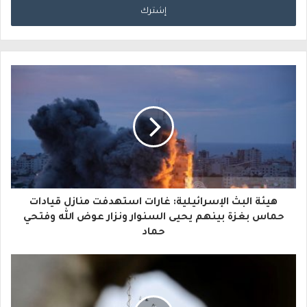
خ
ل
ب
ر
ي
د
ك
ا
هيئة البث الإسرائيلية: غارات استهدفت منازل قيادات
ل
حماس بغزة بينهم يحيى السنوار ونزار عوض الله وفتحي
حماد
إ
ل
ك