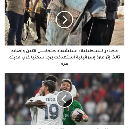
ر
ي
د
ك
ا
مصادر فلسطينية : استشهاد صحفيين اثنين وإصابة
ل
ثالث إثر غارة إسرائيلية استهدفت برجا سكنيا غرب مدينة
غزة
إ
ل
ك
ت
ر
و
ن