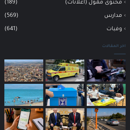
محتوى ممول (اعلانات)
(189)
مدارس
(569)
وفيات
(641)
اخر المقالات