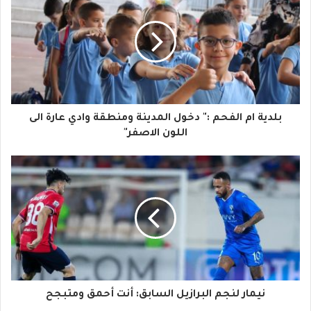
ر
ي
د
ك
ا
بلدية ام الفحم :" دخول المدينة ومنطقة وادي عارة الى
ل
اللون الاصفر"
إ
ل
ك
ت
ر
و
نيمار لنجم البرازيل السابق: أنت أحمق ومتبجح
ن