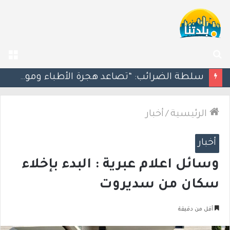
بحث
الق
عن
مسؤول إسرائيلي: الحكومة اللبنانية وافقت على وجود الجيش الإسرائيلي داخل أراضيها
الرئيسية
/
أخبار
أخبار
وسائل اعلام عبرية : البدء بإخلاء
سكان من سديروت
أقل من دقيقة