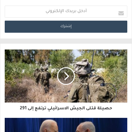
أ
د
خ
ل
ب
ر
ي
د
ك
ا
حصيلة قتلى الجيش الاسرائيلي ترتفع إلى 291
ل
إ