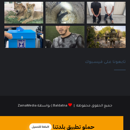
تابعونا على فيسبوك
جميع الحقوق محفوظة |
Baldatna
| بواسطة
ZainaMedia
فيسبوك
انستقرام