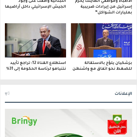
الأطباء وموظفي الهايتك يحرم
اللبنانية وافقت على وجود
إسرائيل من إيرادات ضريبية
الجيش الإسرائيلي داخل أراضيها
بمليارات الشواكل”
بزشكيان يلوّح بالاستقالة
استطلاع القناة 12: تراجع تأييد
للضغط نحو اتفاق مع واشنطن
نتنياهو لرئاسة الحكومة إلى 31%
الإعلانات