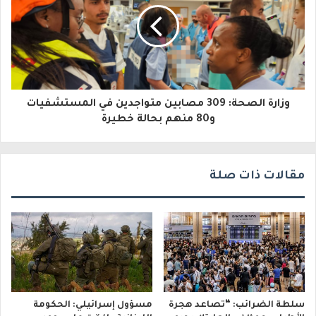
ك
ت
ر
و
وزارة الصحة: 309 مصابين متواجدين في المستشفيات
ن
و80 منهم بحالة خطيرة
ي
مقالات ذات صلة
سلطة الضرائب: “تصاعد هجرة
مسؤول إسرائيلي: الحكومة