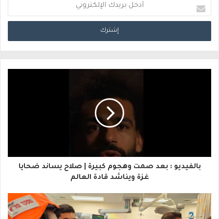
أ
د
خ
ل
ب
ر
ي
د
ك
ا
بالفيديو : بعد صمت وهجوم كبيرة | صلاح يساند ضحايا
ل
غزة ويناشد قادة العالم
إ
ل