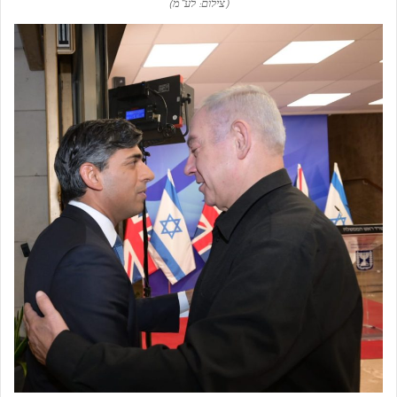
(צילום: לע”מ)