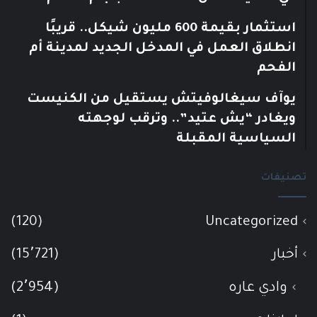
استثمار بقيمة 600 مليون شيكل.. قريبًا
انطلاق العمل في المدخل الجديد لمدينة أم
الفحم
يوآف سيغالوفيتش يستقيل من الكنيست
ويغادر “يش عتيد”.. وترقب لوجهته
السياسية المقبلة
تصنيفات
(120)
Uncategorized
أخبار
(15٬721)
وادي عاره
(2٬954)