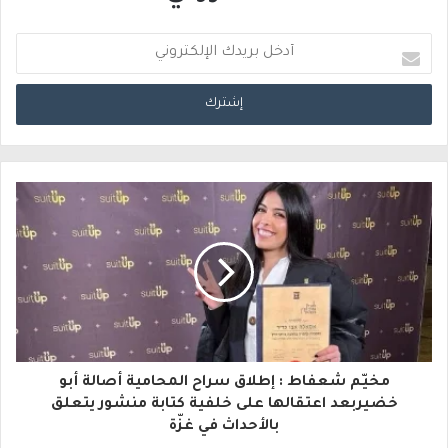
أ
د
خ
ل
ب
ر
ي
د
ك
ا
مخيّم شعفاط : إطلاق سراح المحامية أصالة أبو
ل
خضيربعد اعتقالها على خلفية كتابة منشور يتعلق
بالأحداث في غزّة
إ