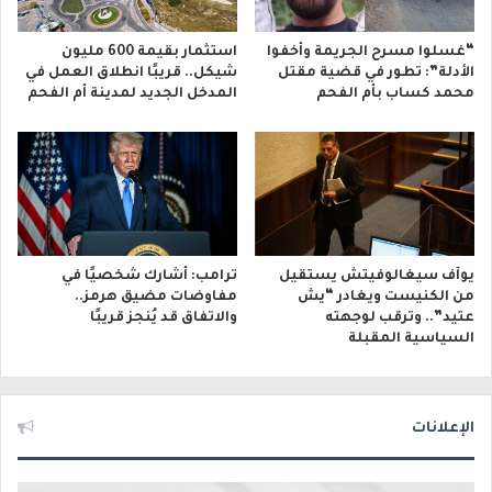
“غسلوا مسرح الجريمة وأخفوا
استثمار بقيمة 600 مليون
الأدلة”: تطور في قضية مقتل
شيكل.. قريبًا انطلاق العمل في
محمد كساب بأم الفحم
المدخل الجديد لمدينة أم الفحم
يوآف سيغالوفيتش يستقيل
ترامب: أشارك شخصيًا في
من الكنيست ويغادر “يش
مفاوضات مضيق هرمز..
عتيد”.. وترقب لوجهته
والاتفاق قد يُنجز قريبًا
السياسية المقبلة
الإعلانات