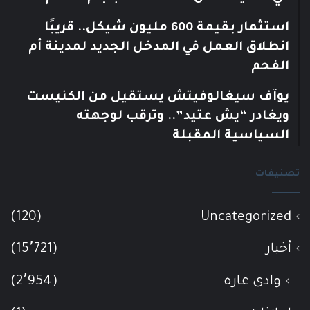
استثمار بقيمة 600 مليون شيكل.. قريبًا
انطلاق العمل في المدخل الجديد لمدينة أم
الفحم
يوآف سيغالوفيتش يستقيل من الكنيست
ويغادر “يش عتيد”.. وترقب لوجهته
السياسية المقبلة
تصنيفات
(120)
Uncategorized
أخبار
(15٬721)
وادي عاره
(2٬954)