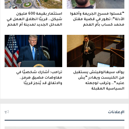
“غسلوا مسرح الجريمة وأخفوا
استثمار بقيمة 600 مليون
الأدلة”: تطور في قضية مقتل
شيكل.. قريبًا انطلاق العمل في
محمد كساب بأم الفحم
المدخل الجديد لمدينة أم الفحم
يوآف سيغالوفيتش يستقيل
ترامب: أشارك شخصيًا في
من الكنيست ويغادر “يش
مفاوضات مضيق هرمز..
عتيد”.. وترقب لوجهته
والاتفاق قد يُنجز قريبًا
السياسية المقبلة
الإعلانات