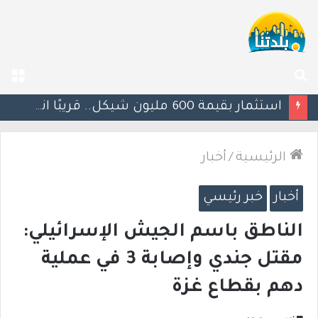
بحث
الق
عن
يوآف سيغالوفيتش يستقيل من الكنيست ويغادر “يش عتيد”.. وترقب لوجهته السياسية المقبلة
الرئيسية
/
أخبار
أخبار
خبر رئيسي
الناطق باسم الجيش الإسرائيلي:
مقتل جندي وإصابة 3 في عملية
دهم بقطاع غزة