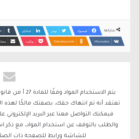
فيسبوك
تويتر
لينكدإن
شاركها
Odnoklassniki
بوكيت
مشارك
تعتقد أنه تم انتهاك حقك، بصفتك مالكًا لهذه ا
والطلب بالتوقف عن استخدام المواد، مع ذكر ا
للشاشة ورابط للصفحة ذات الصلة ع