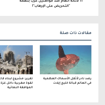
11 لائحة اتهام ضد مواطنين عرب بتهمة
إ
"التحريض على الإرهاب"!
ل
ك
ت
مقالات ذات صلة
ر
و
ن
ي
رصد نادر لأثقل الأسماك العظمية
تقرير: مشروع لبناء قا
في العالم قبالة خليج إيلات
لقوة مغربية داخل غزة ب
الموافقة النهائية