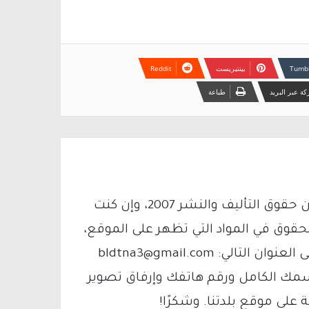
بينتيريست
ة عبر البريد
طباعة
يتم الاستخدام المواد وفقًا للمادة 27 أ من قانون حقوق التأليف والنشر 2007، وإن كنت
لحقوق في المواد التي تظهر على الموقع،
فيمكنك التواصل معنا عبر البريد الإلكتروني على العنوان التالي: bldtna3@gmail.com
سمك الكامل ورقم هاتفك وإرفاق تصوير
لى موقع بلدتنا. وشكرًا!