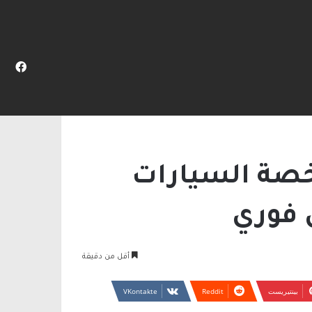
في غوش دان
المظلم
عن
فيس
لسيارات ورخص السياقة بشكل فوري
خصة السيارات
 فوري
أقل من دقيقة
بينتيريست