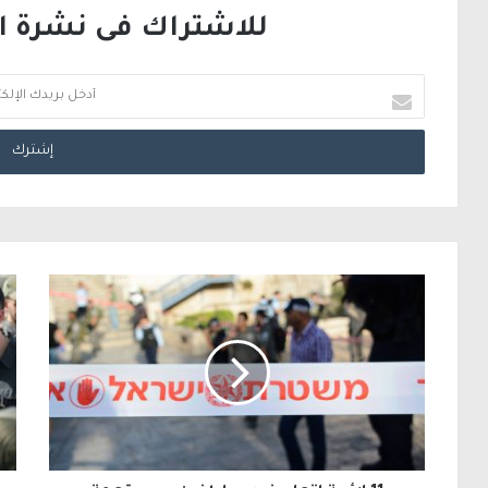
للاشتراك فى نشرة الب
أ
د
خ
ل
ب
ر
ي
د
ك
ا
ل