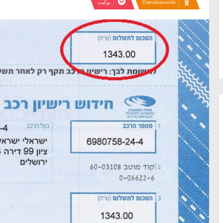
Odnoklassniki
بوكيت