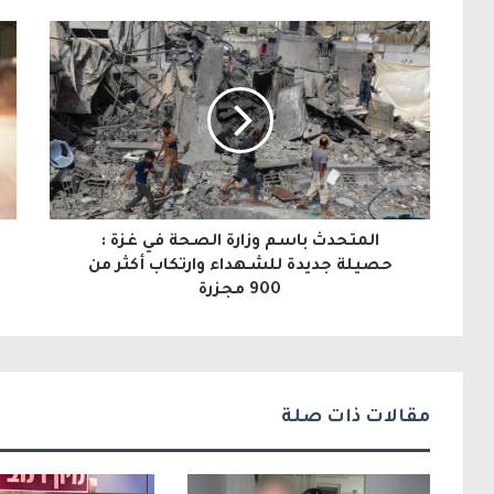
ر
ي
د
ك
ا
ل
المتحدث باسم وزارة الصحة في غزة :
إ
حصيلة جديدة للشـهداء وارتكاب أكثر من
900 مجزرة
ل
ك
ت
ر
مقالات ذات صلة
و
ن