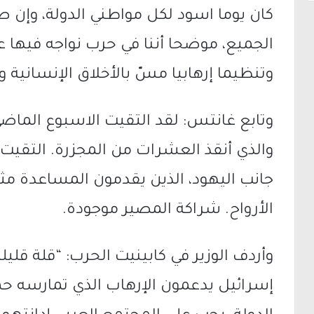
كان يوما اسود لكل مواطني الدولة، وإ
الجميع، موضحا أننا في حرب نواجه فيها عد
وتنظيما إرهابيا مسّ بالأخلاق الإنسانية و
وتابع غانتس: لقد التقيت الاسبوع الما
والذي أنقذ العشرات من المجزرة. التقي
جانب اليهود، الذين يقدمون المساعدة مث
الأرواح. شراكة المصير موجودة.
وأردف الوزير في كابينيت الحرب: “قلة قلي
إسرائيل يدعمون الإرهاب الذي تمارسه 