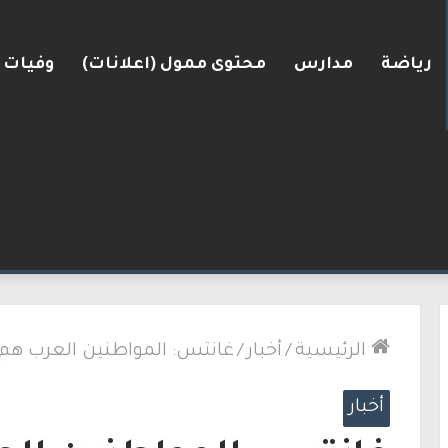
رياضة
مدارس
محتوى ممول (اعلانات)
وفيات
البلاد
الرئيسية
/
أخبار
/
غانتس: المواطنين العرب هم ج
أخبار