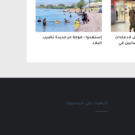
 لادعاءات
إستعدوا : موجة حر جديدة تضرب
ابين في
البلاد
تابعونا على فيسبوك