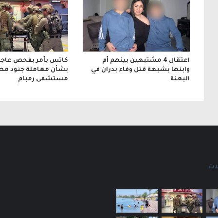
ي
اعتقال 4 مشتبهين بينهم أم
كاتس يأمر بفحص عاجل
وابنها بشبهة قتل وفاء بدران في
بشأن معاملة جنود مص
البعنة
مستشفى رمبام
ات