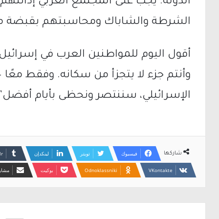
الدولة. يجب على المجتمع العربي إدانتهم
الشرطة والشاباك ومحاسبتهم بقبضة من
أقول اليوم للمواطنين العرب في إسرائيل
وأنتم جزء لا يتجزأ من سكانه. وفقط معًا
الإسرائيلي، سننتصر ونحظى بأيام أفضل”.
فيسبوك
تويتر
لينكدإن
شاركها
Odnoklassniki
بوكيت
مشارك