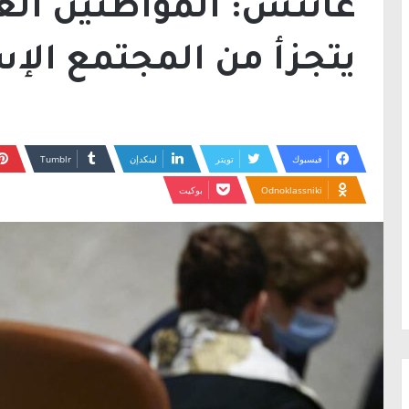
غانتس: المواطنين الع
يتجزأ من المجتمع الإس
فيسبوك
تويتر
لينكدإن
Odnoklassniki
بوكيت