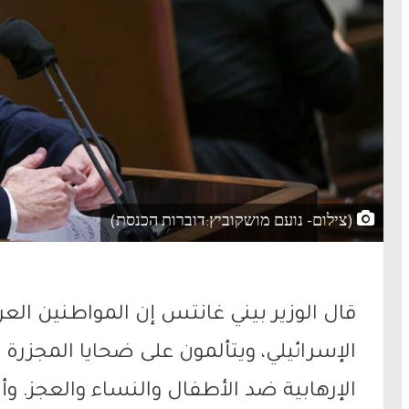
(צילום- נועם מושקוביץ:דוברות הכנסת)
قال الوزير بيني غانتس إن المواطنين الع
الإسرائيلي، ويتألمون على ضحايا المجزرة 
الإرهابية ضد الأطفال والنساء والعجز. و