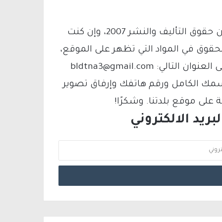
يتم الاستخدام المواد وفقًا للمادة 27 أ من قانون حقوق التأليف والنشر 2007، وإن كنت
لحقوق في المواد التي تظهر على الموقع،
فيمكنك التواصل معنا عبر البريد الإلكتروني على العنوان التالي: bldtna3@gmail.com
سمك الكامل ورقم هاتفك وإرفاق تصوير
لى موقع بلدتنا. وشكرًا!
ريد الالكتروني