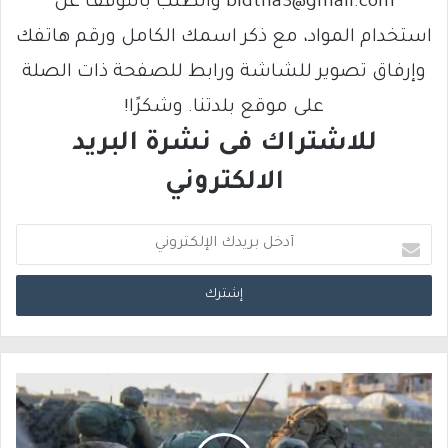
bldtna3@gmail.com والطلب بالتوقف عن
استخدام المواد، مع ذكر اسمك الكامل ورقم هاتفك
وإرفاق تصوير للشاشة ورابط للصفحة ذات الصلة
على موقع بلدتنا. وشكرًا!
للاشتراك فى نشرة البريد
الالكتروني
أ
د
خ
ل
ب
ر