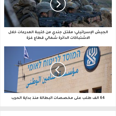
ي
د
ك
ا
الجيش الإسرائيلي: مقتل جندي من كتيبة المدرعات خلال
ل
الاشتباكات الدائرة شمالي قطاع غزة
إ
ل
ك
ت
ر
و
64 الف طلب على مخصصات البطالة منذ بداية الحرب
ن
ي