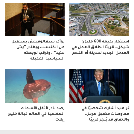
استثمار بقيمة 600 مليون
يوآف سيغالوفيتش يستقيل
شيكل.. قريبًا انطلاق العمل في
من الكنيست ويغادر “يش
المدخل الجديد لمدينة أم الفحم
عتيد”.. وترقب لوجهته
السياسية المقبلة
ترامب: أشارك شخصيًا في
رصد نادر لأثقل الأسماك
مفاوضات مضيق هرمز..
العظمية في العالم قبالة خليج
والاتفاق قد يُنجز قريبًا
إيلات