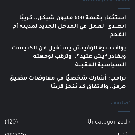
المقالات الأكثر مشاهدة
استثمار بقيمة 600 مليون شيكل.. قريبًا
انطلاق العمل في المدخل الجديد لمدينة أم
الفحم
يوآف سيغالوفيتش يستقيل من الكنيست
ويغادر “يش عتيد”.. وترقب لوجهته
السياسية المقبلة
ترامب: أشارك شخصيًا في مفاوضات مضيق
هرمز.. والاتفاق قد يُنجز قريبًا
تصنيفات
(120)
Uncategorized