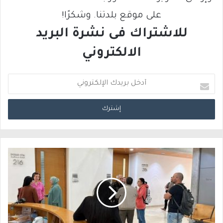
على موقع بلدتنا. وشكرًا!
للاشتراك فى نشرة البريد
الالكتروني
أ
د
خ
ل
ب
ر
ي
د
ك