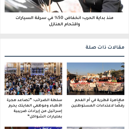
ر
و
منذ بداية الحرب: انخفاض 50% في سرقة السيارات
واقتحام المنازل
ن
ي
مقالات ذات صلة
مظاهرة قطرية في أم الفحم
سلطة الضرائب: “تصاعد هجرة
رفضًا لاعتداءات المستوطنين
الأطباء وموظفي الهايتك يحرم
إسرائيل من إيرادات ضريبية
بمليارات الشواكل”