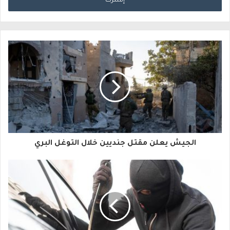
خ
ل
ب
ر
ي
د
ك
ا
الجيش يعلن مقتل جنديين خلال التوغل البري
ل
إ
ل
ك
ت