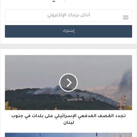
أ
د
خ
ل
ب
ر
ي
د
ك
ا
تجدد القصف المدفعي الإسرائيلي على بلدات في جنوب
ل
لبنان
إ