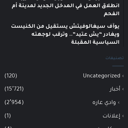
انطلاق العمل في المدخل الجديد لمدينة أم
الفحم
يوآف سيغالوفيتش يستقيل من الكنيست
ويغادر “يش عتيد”.. وترقب لوجهته
السياسية المقبلة
تصنيفات
(120)
Uncategorized
أخبار
(15٬721)
وادي عاره
(2٬954)
إعلانات
(1)