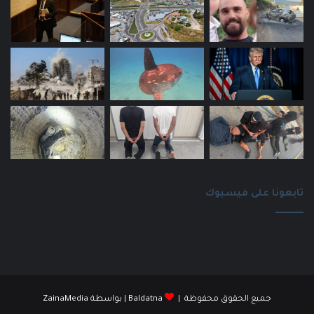
تابعونا على فيسبوك
جميع الحقوق محفوظة |
Baldatna
| بواسطة
ZainaMedia