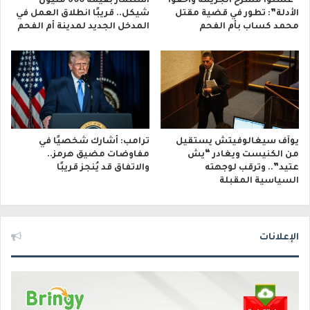
“غسلوا مسرح الجريمة وأخفوا
استثمار بقيمة 600 مليون
الأدلة”: تطور في قضية مقتل
شيكل.. قريبًا انطلاق العمل في
محمد كساب بأم الفحم
المدخل الجديد لمدينة أم الفحم
يوآف سيغالوفيتش يستقيل
ترامب: أشارك شخصيًا في
من الكنيست ويغادر “يش
مفاوضات مضيق هرمز..
عتيد”.. وترقب لوجهته
والاتفاق قد يُنجز قريبًا
السياسية المقبلة
الإعلانات