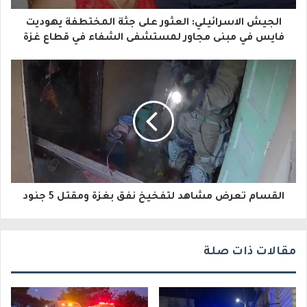
ا
الجيش الاسرائيلي: العثور على جثة المختطفة يهوديت
ل
فايس في مبنى مجاور لمستشفى الشفاء في قطاع غزة
إ
ل
ك
ت
ر
و
القسام تعرض مشاهد لتفخيخ نفق بغزة ومقتل 5 جنود
ن
ي
مقالات ذات صلة