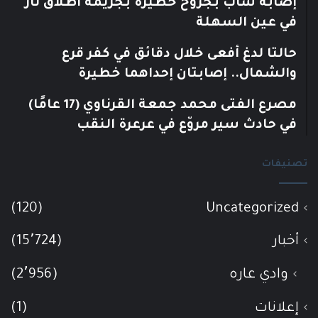
إصابة شاب بجروح خطيرة بجريمة اطلاق نار
في عين السهلة
حالتا لدغ أفعى خلال دقائق في كفر قرع
والشمال.. إصابتان إحداهما خطيرة
مصرع الفتى محمد جمعة القرناوي (17 عامًا)
في حادث سير مروّع في عرعرة النقب
تصنيفات
(120)
Uncategorized
أخبار
(15٬724)
وادي عاره
(2٬956)
إعلانات
(1)