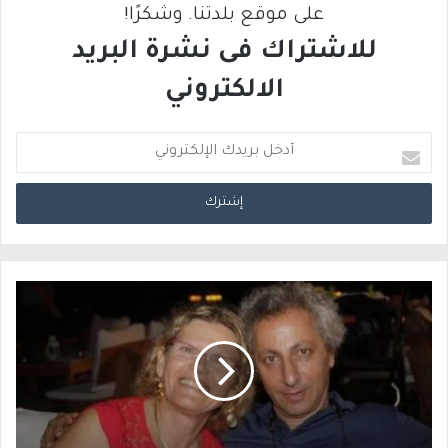
على موقع بلدتنا. وشكرًا!
للاشتراك فى نشرة البريد
الالكتروني
أ
د
خ
ل
ب
ر
ي
د
ك