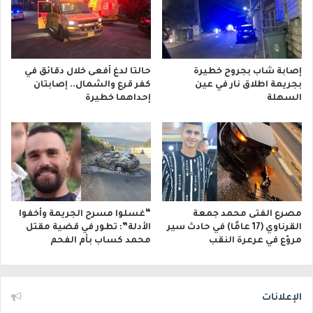
إصابة شاب بجروح خطيرة
حالتا لدغ أفعى خلال دقائق في
بجريمة اطلاق نار في عين
كفر قرع والشمال.. إصابتان
السهلة
إحداهما خطيرة
مصرع الفتى محمد جمعة
“غسلوا مسرح الجريمة وأخفوا
القرناوي (17 عامًا) في حادث سير
الأدلة”: تطور في قضية مقتل
مروّع في عرعرة النقب
محمد كساب بأم الفحم
الإعلانات