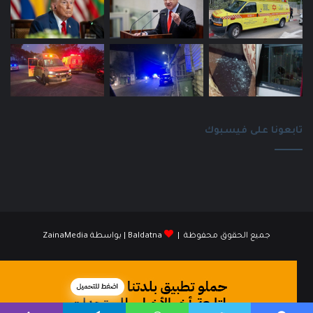
تابعونا على فيسبوك
جميع الحقوق محفوظة |
Baldatna
| بواسطة
ZainaMedia
فيسبوك
انستقرام