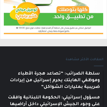
المقالات الأكثر مشاهدة
سلطة الضرائب: “تصاعد هجرة الأطباء
وموظفي الهايتك يحرم إسرائيل من إيرادات
ضريبية بمليارات الشواكل”
مسؤول إسرائيلي: الحكومة اللبنانية وافقت
على وجود الجيش الإسرائيلي داخل أراضيها