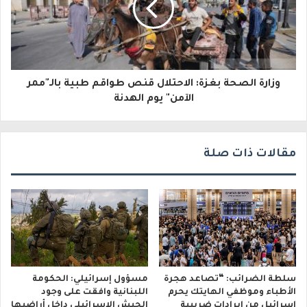
ت
ر
و
وزارة الصحة بغزة: الاحتلال قنص طواقم طبية بالـ"ممر
ن
الآمن" يوم الهدنة
ي
مقالات ذات صلة
سلطة الضرائب: “تصاعد هجرة
مسؤول إسرائيلي: الحكومة
الأطباء وموظفي الهايتك يحرم
اللبنانية وافقت على وجود
إسرائيل من إيرادات ضريبية
الجيش الإسرائيلي داخل أراضيها