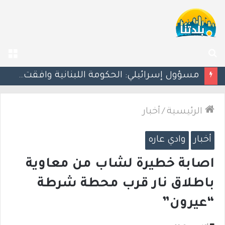
بحث
الق
عن
بزشكيان يلوّح بالاستقالة للضغط نحو اتفاق مع واشنطن
الرئيسية
/
أخبار
أخبار
وادي عاره
اصابة خطيرة لشاب من معاوية
باطلاق نار قرب محطة شرطة
“عيرون”