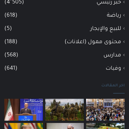
خبر رئيسي
(4٬505)
رياضة
(618)
للبيع والإيجار
(5)
محتوى ممول (اعلانات)
(188)
مدارس
(568)
وفيات
(641)
اخر المقالات