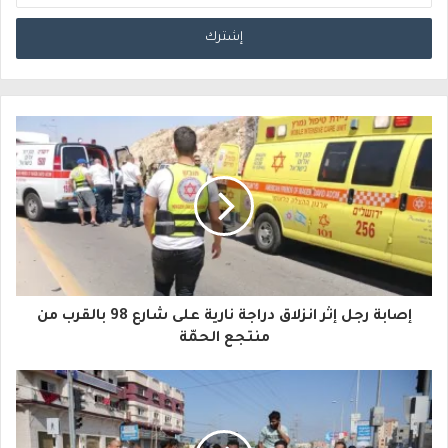
د
خ
ل
ب
ر
ي
د
ك
ا
إصابة رجل إثر انزلاق دراجة نارية على شارع 98 بالقرب من
ل
منتجع الحمّة
إ
ل
ك