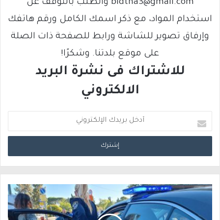
bldtna3@gmail.com والطلب بالتوقف عن
استخدام المواد، مع ذكر اسمك الكامل ورقم هاتفك
وإرفاق تصوير للشاشة ورابط للصفحة ذات الصلة
على موقع بلدتنا. وشكرًا!
للاشتراك فى نشرة البريد
الالكتروني
أ
د
خ
ل
ب
ر