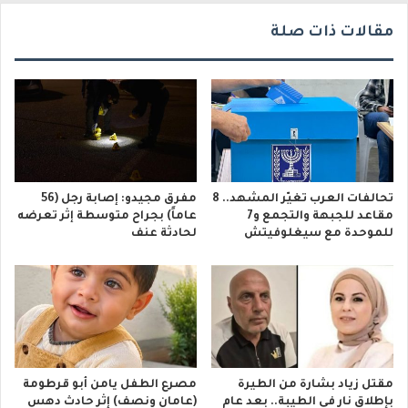
مقالات ذات صلة
تحالفات العرب تغيّر المشهد.. 8
مفرق مجيدو: إصابة رجل (56
مقاعد للجبهة والتجمع و7
عاماً) بجراح متوسطة إثر تعرضه
للموحدة مع سيغلوفيتش
لحادثة عنف
مقتل زياد بشارة من الطيرة
مصرع الطفل يامن أبو قرطومة
بإطلاق نار في الطيبة.. بعد عام
(عامان ونصف) إثر حادث دهس