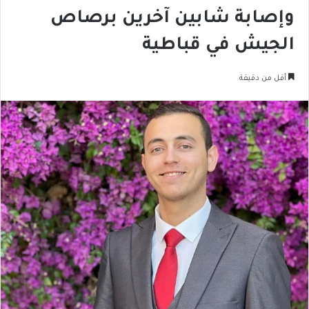
وإصابة شابين آخرين برصاص
الجيش في قباطية
أقل من دقيقة