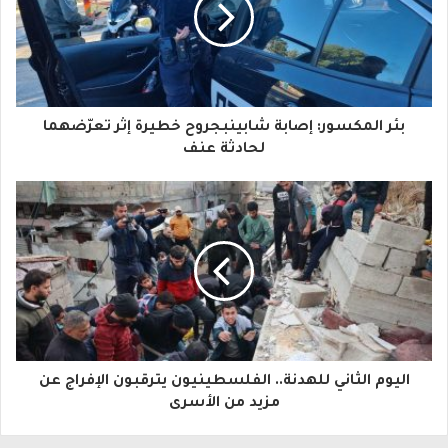
ي
د
ك
ا
بئر المكسور: إصابة شابينبجروح خطيرة إثر تعرّضهما
ل
لحادثة عنف
إ
ل
ك
ت
ر
و
اليوم الثاني للهدنة.. الفلسطينيون يترقبون الإفراج عن
ن
مزيد من الأسرى
ي