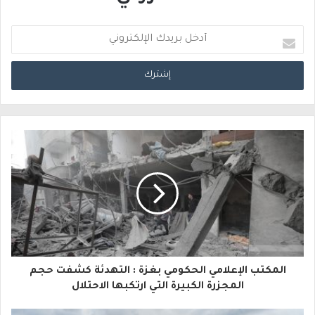
أ
د
خ
ل
ب
ر
ي
د
ك
ا
المكتب الإعلامي الحكومي بغزة : التهدئة كشفت حجم
ل
المجزرة الكبيرة التي ارتكبها الاحتلال
إ