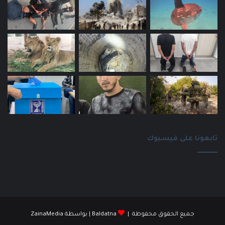
تابعونا على فيسبوك
جميع الحقوق محفوظة |
Baldatna
| بواسطة
ZainaMedia