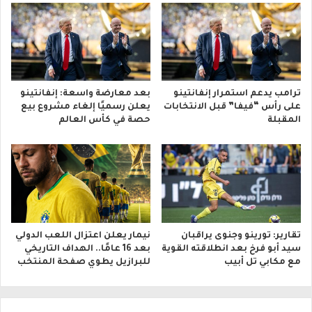
ترامب يدعم استمرار إنفانتينو
بعد معارضة واسعة: إنفانتينو
على رأس “فيفا” قبل الانتخابات
يعلن رسميًا إلغاء مشروع بيع
المقبلة
حصة في كأس العالم
تقارير: تورينو وجنوى يراقبان
نيمار يعلن اعتزال اللعب الدولي
سيد أبو فرخ بعد انطلاقته القوية
بعد 16 عامًا.. الهداف التاريخي
مع مكابي تل أبيب
للبرازيل يطوي صفحة المنتخب