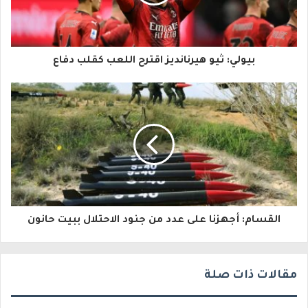
د
ك
ا
بيولي: ثيو هيرنانديز اقترح اللعب كقلب دفاع
ل
إ
ل
ك
ت
ر
و
القسام: أجهزنا على عدد من جنود الاحتلال ببيت حانون
ن
ي
مقالات ذات صلة