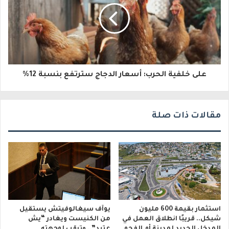
ك
ت
ر
و
على خلفية الحرب: أسعار الدجاج سترتفع بنسبة 12%
ن
ي
مقالات ذات صلة
استثمار بقيمة 600 مليون
يوآف سيغالوفيتش يستقيل
شيكل.. قريبًا انطلاق العمل في
من الكنيست ويغادر “يش