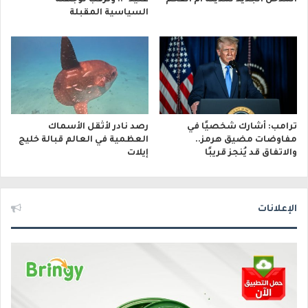
المدخل الجديد لمدينة أم الفحم
عتيد”.. وترقب لوجهته
السياسية المقبلة
ترامب: أشارك شخصيًا في
رصد نادر لأثقل الأسماك
مفاوضات مضيق هرمز..
العظمية في العالم قبالة خليج
والاتفاق قد يُنجز قريبًا
إيلات
الإعلانات