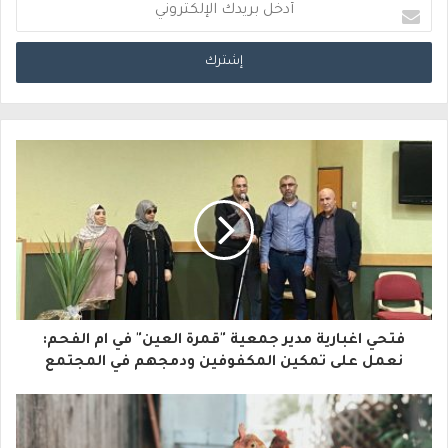
أ
د
خ
ل
ب
ر
ي
د
ك
ا
فتحي اغبارية مدير جمعية "قمرة العين" في ام الفحم:
ل
نعمل على تمكين المكفوفين ودمجهم في المجتمع
إ
ل