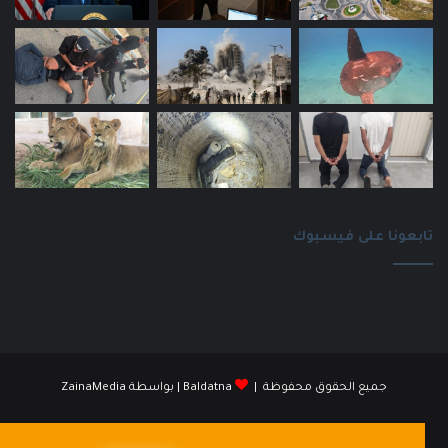
تابعونا على فيسبوك
جميع الحقوق محفوظة |
Baldatna
| بواسطة
ZainaMedia
فيسبوك
انستقرام