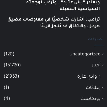
ويغادر “يش عتيد”.. وترقب لوجهته
السياسية المقبلة
ترامب: أشارك شخصيًا في مفاوضات مضيق
هرمز.. والاتفاق قد يُنجز قريبًا
تصنيفات
(120)
Uncategorized
أخبار
(15٬720)
وادي عاره
(2٬953)
إعلانات
(1)
بودكاست
(4)