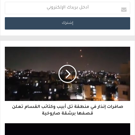
أ
د
خ
ل
ب
ر
ي
د
ك
ا
صافرات إنذار في منطقة تل أبيب وكتائب القسام تعلن
ل
قصفها برشقة صاروخية
إ
ل