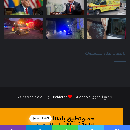
تابعونا على فيسبوك
جميع الحقوق محفوظة |
Baldatna
| بواسطة
ZainaMedia
فيسبوك
انستقرام