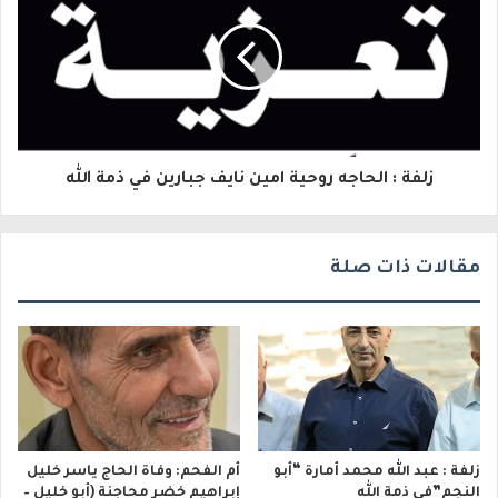
ك
ت
ر
و
زلفة : الحاجه روحية امين نايف جبارين في ذمة الله
ن
ي
مقالات ذات صلة
زلفة : عبد الله محمد أمارة “أبو
أم الفحم: وفاة الحاج ياسر خليل
النجم”في ذمة الله
إبراهيم خضر محاجنة (أبو خليل –