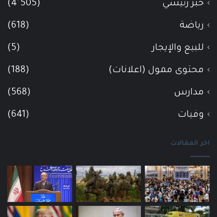
خبر رئيسي
(4٬505)
رياضة
(618)
للبيع والإيجار
(5)
محتوى ممول (اعلانات)
(188)
مدارس
(568)
وفيات
(641)
اخر المقالات