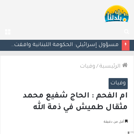
بحث
الق
عن
بزشكيان يلوّح بالاستقالة للضغط نحو اتفاق مع واشنطن
الرئيسية
/
وفيات
وفيات
ام الفحم : الحاج شفيع محمد
مثقال طميش في ذمة الله
أقل من دقيقة