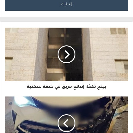
خ
ل
ب
ر
ي
د
ك
ا
بيتح تكڤا: إندلاع حريق في شقة سكنية
ل
إ
ل
ك