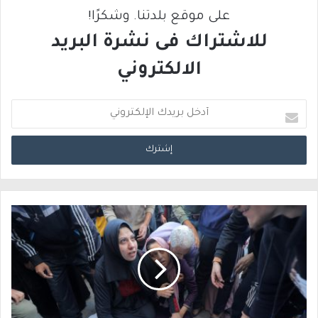
على موقع بلدتنا. وشكرًا!
للاشتراك فى نشرة البريد
الالكتروني
أ
د
خ
ل
ب
ر
ي
د
ك