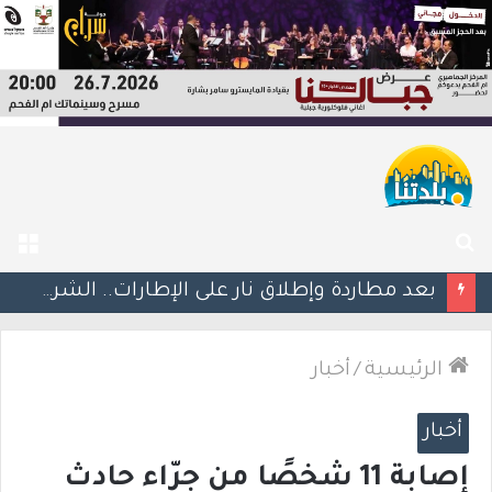
بحث
الق
عن
اعتقال مشتبهين بعد إطلاق نار على عمود كهرباء وتهديد طواقم شركة الكهرباء في تل السبع
الرئيسية
/
أخبار
أخبار
إصابة 11 شخصًا من جرّاء حادث