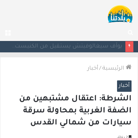
بحث
الق
عن
يوآف سيغالوفيتش يستقيل من الكنيست ويغادر “يش عتيد”.. وترقب لوجهته السياسية المقبلة
الرئيسية
/
أخبار
أخبار
الشرطة: اعتقال مشتبهين من
الضفة الغربية بمحاولة سرقة
سيارات من شمالي القدس
2 دقائق