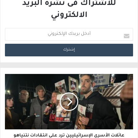
للاشتراك فى نشرة البريد
الالكتروني
أ
د
خ
ل
ب
ر
ي
د
ك
ا
عائلات الأسرى الإسرائيليين ترد على انتقادات نتنياهو