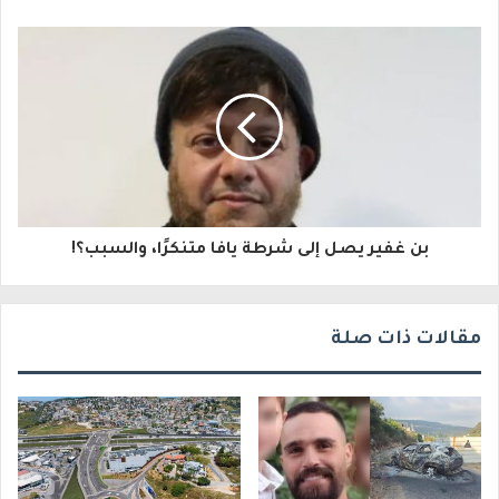
ل
إ
ل
ك
ت
ر
و
بن غفير يصل إلى شرطة يافا متنكرًا، والسبب؟!
ن
ي
مقالات ذات صلة