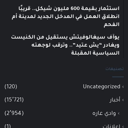
استثمار بقيمة 600 مليون شيكل.. قريبًا
انطلاق العمل في المدخل الجديد لمدينة أم
الفحم
يوآف سيغالوفيتش يستقيل من الكنيست
ويغادر “يش عتيد”.. وترقب لوجهته
السياسية المقبلة
تصنيفات
(120)
Uncategorized
أخبار
(15٬721)
وادي عاره
(2٬954)
إعلانات
(1)