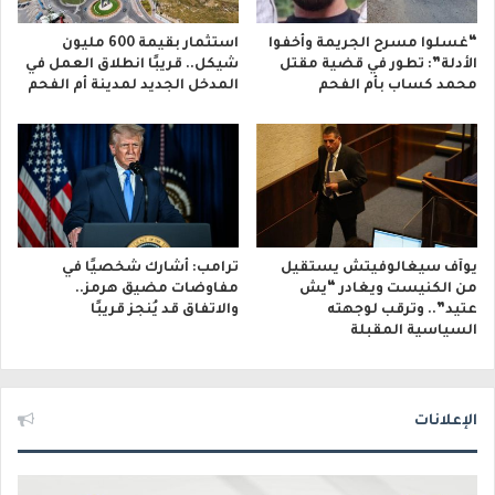
“غسلوا مسرح الجريمة وأخفوا
استثمار بقيمة 600 مليون
الأدلة”: تطور في قضية مقتل
شيكل.. قريبًا انطلاق العمل في
محمد كساب بأم الفحم
المدخل الجديد لمدينة أم الفحم
يوآف سيغالوفيتش يستقيل
ترامب: أشارك شخصيًا في
من الكنيست ويغادر “يش
مفاوضات مضيق هرمز..
عتيد”.. وترقب لوجهته
والاتفاق قد يُنجز قريبًا
السياسية المقبلة
الإعلانات