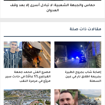
و
حماس والجبهة الشعبية: لا تبادل أسرى إلا بعد وقف
العدوان
ن
ي
مقالات ذات صلة
إصابة شاب بجروح خطيرة
مصرع الفتى محمد جمعة
بجريمة اطلاق نار في عين
القرناوي (17 عامًا) في حادث سير
السهلة
مروّع في عرعرة النقب