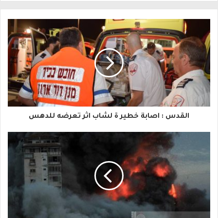
ل
ب
ر
ي
د
ك
ا
القدس : اصابة خطير ة لشاب اثر تعرضه للدهس
ل
إ
ل
ك
ت
ر