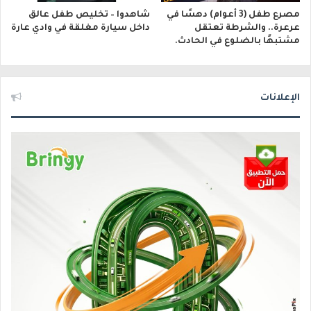
مصرع طفل (3 أعوام) دهسًا في
شاهدوا – تخليص طفل عالق
عرعرة.. والشرطة تعتقل
داخل سيارة مغلقة في وادي عارة
مشتبهًا بالضلوع في الحادث.
الإعلانات