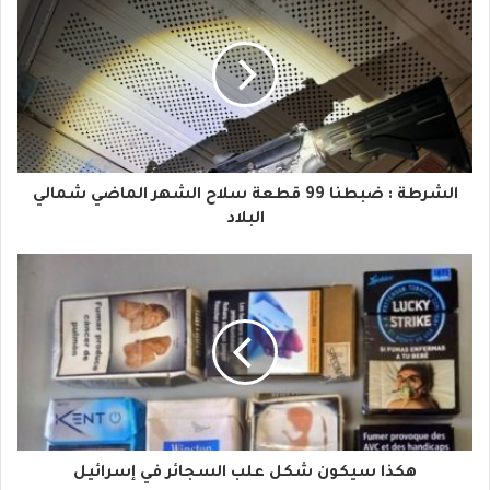
ر
ي
د
ك
ا
الشرطة : ضبطنا 99 قطعة سلاح الشهر الماضي شمالي
ل
البلاد
إ
ل
ك
ت
ر
و
هكذا سيكون شكل علب السجائر في إسرائيل
ن