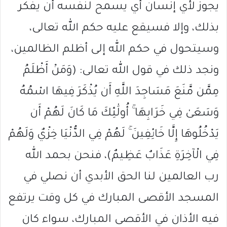
يجوز لأي إنسان أي يسمح لنفسه أن يفكر
بذلك، وإلا فسيقع عليه حكم الله تعالى،
وسيتحول في حكم الله إلى أظلم الظالمين،
ونجد ذلك في قول الله تعالى: (وَمَنْ أَظْلَمُ
مِمَّن مَّنَعَ مَسَاجِدَ اللَّهِ أَن يُذْكَرَ فِيهَا اسْمُهُ
وَسَعَىٰ فِي خَرَابِهَا ۚ أُولَٰئِكَ مَا كَانَ لَهُمْ أَن
يَدْخُلُوهَا إِلَّا خَائِفِينَ ۚ لَهُمْ فِي الدُّنْيَا خِزْيٌ وَلَهُمْ
فِي الْآخِرَةِ عَذَابٌ عَظِيمٌ)، فنحن بحمد الله
رب العالمين لنا الحق الأبدي أن نصلي في
المسجد الأقصى المبارك في كل وقت يرتفع
فيه الأذان في الأقصى المبارك، سواء كان