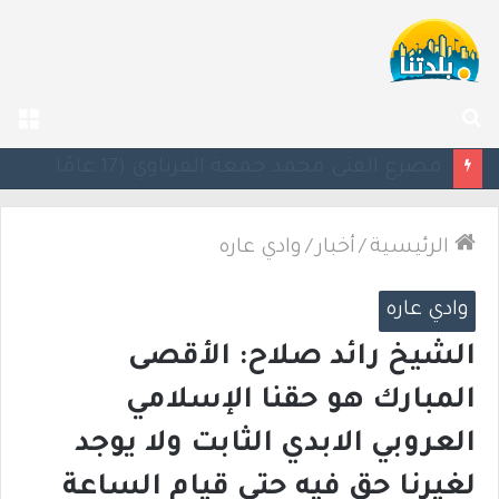
بحث
الق
عن
مصرع الفتى محمد جمعة القرناوي (17 عامًا) في حادث سير مروّع في عرعرة النقب
الرئيسية
/
أخبار
/
وادي عاره
وادي عاره
الشيخ رائد صلاح: الأقصى
المبارك هو حقنا الإسلامي
العروبي الابدي الثابت ولا يوجد
لغيرنا حق فيه حتى قيام الساعة