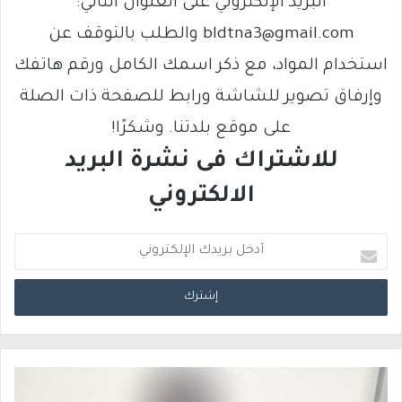
البريد الإلكتروني على العنوان التالي:
bldtna3@gmail.com والطلب بالتوقف عن
استخدام المواد، مع ذكر اسمك الكامل ورقم هاتفك
وإرفاق تصوير للشاشة ورابط للصفحة ذات الصلة
على موقع بلدتنا. وشكرًا!
للاشتراك فى نشرة البريد
الالكتروني
أ
د
خ
ل
ب