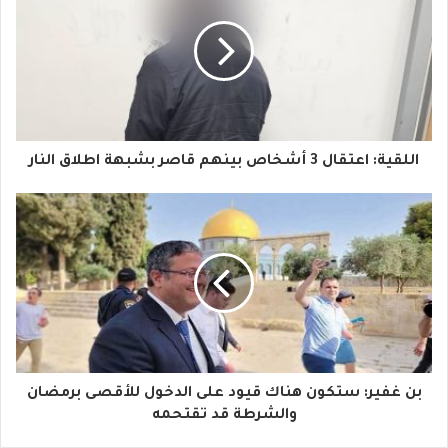
ر
ي
د
ك
ا
اللقية: اعتقال 3 أشخاص بينهم قاصر بشبهة اطلاق النار
ل
إ
ل
ك
ت
ر
و
بن غفير: ستكون هناك قيود على الدخول للأقصى برمضان
والشرطة قد تقتحمه
ن