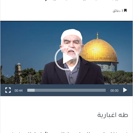
3 دقائق
مشغل
الفيديو
00:44
00:00
طه اغبارية