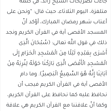
جاءت تصريحات الشيخ رائد، في كلمة
متلفزة، اليوم الثلاثاء، حيث قال: “ونحن على
أعتاب شهر رمضان المبارك، أؤكد أنّ
المسجد الأقصى آية في القرآن الكريم ونجد
ذلك في قول الله تعالى: ﴿سُبْحَانَ الَّذِى
أَسْرَى بِعَبْدِهِ لَيْلًا مِنَ الْمَسْجِدِ الْحَرَامِ إِلَى
الْمَسْجِدِ الْأَقْصَى الَّذِى بَارَكْنَا حَوْلَهُ لِنُرِيَهُ مِنْ
آيَاتِنَا إِنَّهُ هُوَ السَّمِيعُ الْبَصِيرُ﴾. وما دام
الأقصى آية في القرآن الكريم فيجب أن
نحافظ عليه كما نحافظ على القرآن الكريم،
وكما أنّ علاقتنا مع القرآن الكريم هي علاقة