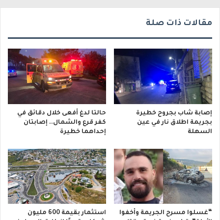
ي
مقالات ذات صلة
إصابة شاب بجروح خطيرة
حالتا لدغ أفعى خلال دقائق في
بجريمة اطلاق نار في عين
كفر قرع والشمال.. إصابتان
السهلة
إحداهما خطيرة
“غسلوا مسرح الجريمة وأخفوا
استثمار بقيمة 600 مليون