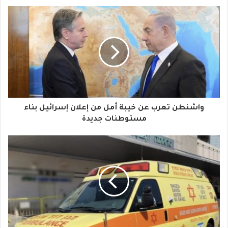
ب
ر
ي
د
ك
ا
واشنطن تعرب عن خيبة أمل من إعلان إسرائيل بناء
ل
مستوطنات جديدة
إ
ل
ك
ت
ر
و