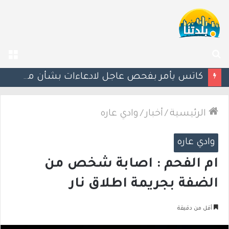
بحث
الق
عن
إستعدوا : موجة حر جديدة تضرب البلاد
الرئيسية
/
أخبار
/
وادي عاره
وادي عاره
ام الفحم : اصابة شخص من
الضفة بجريمة اطلاق نار
أقل من دقيقة