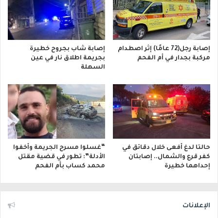
إصابة رجل(72 عامًا) إثر اصطدام
إصابة شاب بجروح خطيرة
مركبة بجدار في أم الفحم
بجريمة اطلاق نار في عين
السهلة
حالتا لدغ أفعى خلال دقائق في
“غسلوا مسرح الجريمة وأخفوا
كفر قرع والشمال.. إصابتان
الأدلة”: تطور في قضية مقتل
إحداهما خطيرة
محمد كساب بأم الفحم
الإعلانات