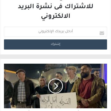
للاشتراك فى نشرة البريد
الالكتروني
أ
د
خ
ل
ب
ر
ي
د
ك
ا