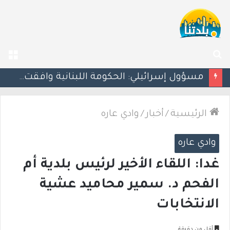
بحث
الق
عن
بزشكيان يلوّح بالاستقالة للضغط نحو اتفاق مع واشنطن
الرئيسية
/
أخبار
/
وادي عاره
وادي عاره
غدا: اللقاء الأخير لرئيس بلدية أم
الفحم د. سمير محاميد عشية
الانتخابات
أقل من دقيقة