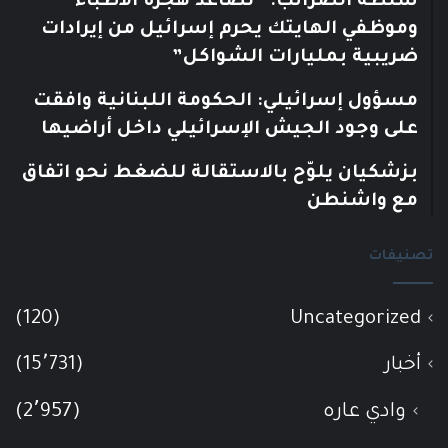
سلطة الضرائب: “تصاعد هجرة الأطباء
وموظفي الهايتك يحرم إسرائيل من إيرادات
ضريبية بمليارات الشواكل”
مسؤول إسرائيلي: الحكومة اللبنانية وافقت
على وجود الجيش الإسرائيلي داخل أراضيها
بزشكيان يلوّح بالاستقالة للضغط نحو اتفاق
مع واشنطن
تصنيفات
(120)
Uncategorized
أخبار
(15٬731)
وادي عاره
(2٬957)