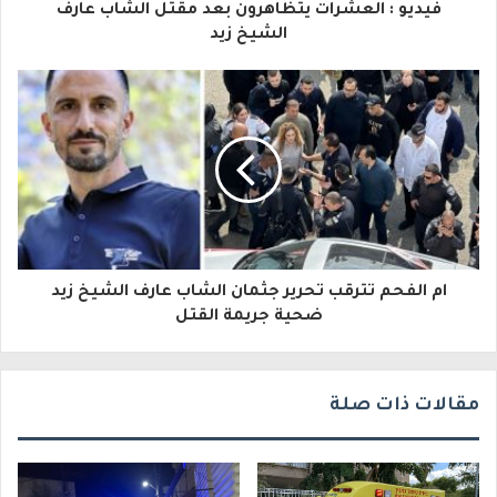
فيديو : العشرات يتظاهرون بعد مقتل الشاب عارف
ل
الشيخ زيد
إ
ل
ك
ت
ر
و
ام الفحم تترقب تحرير جثمان الشاب عارف الشيخ زيد
ن
ضحية جريمة القتل
ي
مقالات ذات صلة