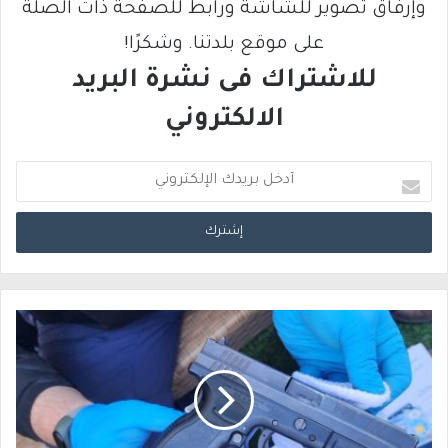
وإرفاق تصوير للشاشة ورابط للصفحة ذات الصلة
على موقع بلدتنا. وشكرًا!
للاشتراك فى نشرة البريد
الالكتروني
أ
د
خ
ل
ب
ر
ي
د