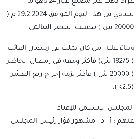
غرام ذهب غير مُصَنّع عيار 24 وهو ما
يساوي في هذا اليوم الموافق 29.2.2024 م (
20000 ش ) بحسب السعر العالمي .
وبناءً عليه :من كان يملك في رمضان الفائت
( 18275 ش) فأكثر ومعه في رمضان الحاضر
( 20000 ش ) فأكثر لزمه إخراج ربع العشر
(2.5%).
المجلس الإسلامي للإفتاء
عنهم : أ . د . مشهور فوّاز رئيس المجلس