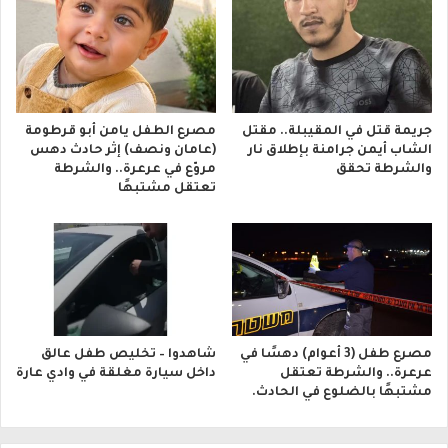
جريمة قتل في المقيبلة.. مقتل
مصرع الطفل يامن أبو قرطومة
الشاب أيمن جرامنة بإطلاق نار
(عامان ونصف) إثر حادث دهس
والشرطة تحقق
مروّع في عرعرة.. والشرطة
تعتقل مشتبهًا
مصرع طفل (3 أعوام) دهسًا في
شاهدوا – تخليص طفل عالق
عرعرة.. والشرطة تعتقل
داخل سيارة مغلقة في وادي عارة
مشتبهًا بالضلوع في الحادث.