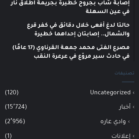
إصابة شاب بجروح خطيرة بجريمة اطلاق نار
في عين السهلة
حالتا لدغ أفعى خلال دقائق في كفر قرع
والشمال.. إصابتان إحداهما خطيرة
مصرع الفتى محمد جمعة القرناوي (17 عامًا)
في حادث سير مروّع في عرعرة النقب
تصنيفات
(120)
Uncategorized
أخبار
(15٬724)
وادي عاره
(2٬956)
إعلانات
(1)