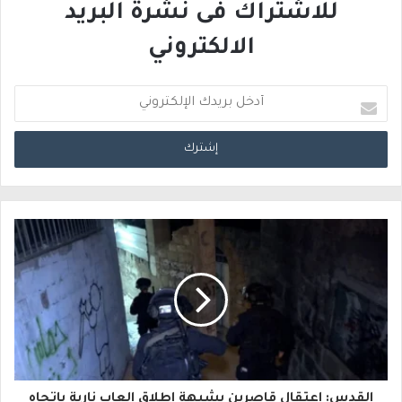
للاشتراك فى نشرة البريد
الالكتروني
أ
د
خ
ل
ب
ر
ي
د
ك
ا
القدس: اعتقال قاصرين بشبهة إطلاق العاب نارية باتجاه