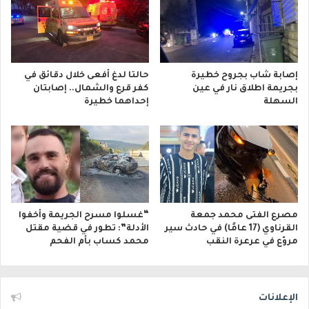
إصابة شاب بجروح خطيرة
حالتا لدغ أفعى خلال دقائق في
بجريمة اطلاق نار في عين
كفر قرع والشمال.. إصابتان
السهلة
إحداهما خطيرة
مصرع الفتى محمد جمعة
“غسلوا مسرح الجريمة وأخفوا
القرناوي (17 عامًا) في حادث سير
الأدلة”: تطور في قضية مقتل
مروّع في عرعرة النقب
محمد كساب بأم الفحم
الإعلانات