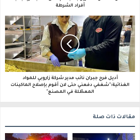
ل
أفراد الشرطة
إ
ل
ك
ت
ر
و
أديل فرح جبران نائب مدير شركة زاروبي للمواد
ن
الغذائية:"شغفي دفعني حتى لان أقوم بإصلاح الماكينات
ي
المعطّلة في المصنع"
مقالات ذات صلة