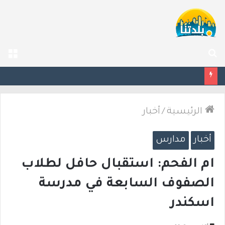
بحث
الق
عن
ليلة دامية: إصابة معلّم مدرسة بإطلاق نار في جت المثلث ورجل بجروح خطيرة في كابول
الرئيسية
/
أخبار
أخبار
مدارس
ام الفحم: استقبال حافل لطلاب
الصفوف السابعة في مدرسة
اسكندر