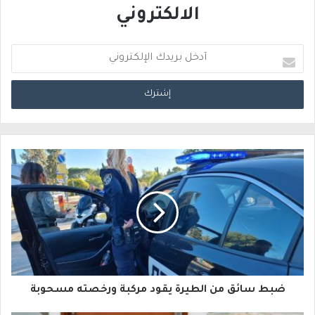
الالكتروني
أ
د
خ
ل
ب
ر
ي
د
ك
ا
ضبط سائق من الطيرة يقود مركبة ورخصته مسحوبة
ل