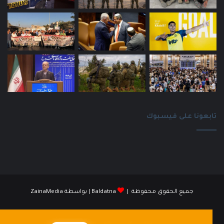
تابعونا على فيسبوك
جميع الحقوق محفوظة |
Baldatna
| بواسطة
ZainaMedia
فيسبوك
انستقرام