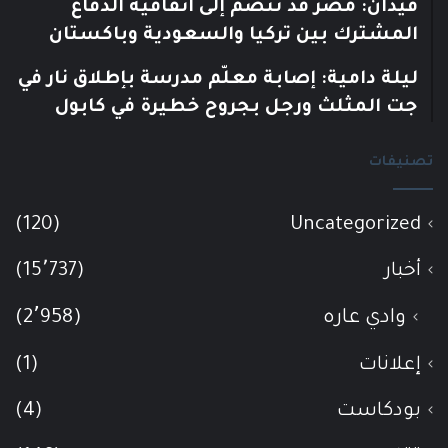
فيدان: مصر قد تنضم إلى اتفاقية الدفاع
المشترك بين تركيا والسعودية وباكستان
ليلة دامية: إصابة معلّم مدرسة بإطلاق نار في
جت المثلث ورجل بجروح خطيرة في كابول
تصنيفات
(120)
Uncategorized
أخبار
(15٬737)
وادي عاره
(2٬958)
إعلانات
(1)
بودكاست
(4)