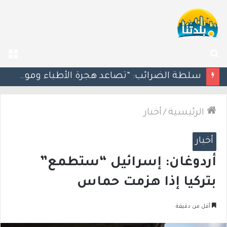
بحث
الق
عن
مسؤول إسرائيلي: الحكومة اللبنانية وافقت على وجود الجيش الإسرائيلي داخل أراضيها
الرئيسية
/
أخبار
أخبار
أردوغان: إسرائيل “ستطمع”
بتركيا إذا هزمت حماس
أقل من دقيقة