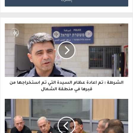
خ
ل
ب
ر
ي
د
ك
ا
الشرطة : تم اعادة عظام السيدة التي تم استخراجها من
ل
قبرها في منطقة الشمال
إ
ل
ك
ت