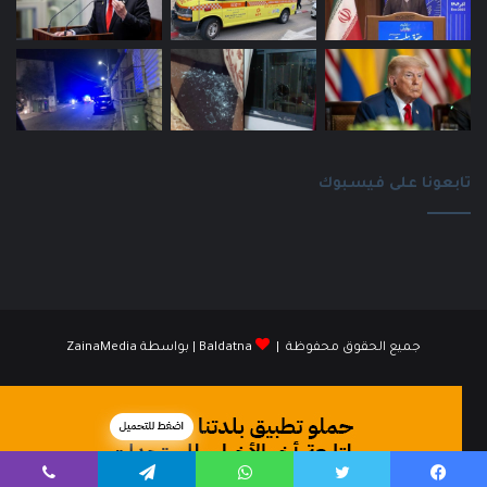
تابعونا على فيسبوك
جميع الحقوق محفوظة |
Baldatna
| بواسطة
ZainaMedia
فيسبوك
انستقرام