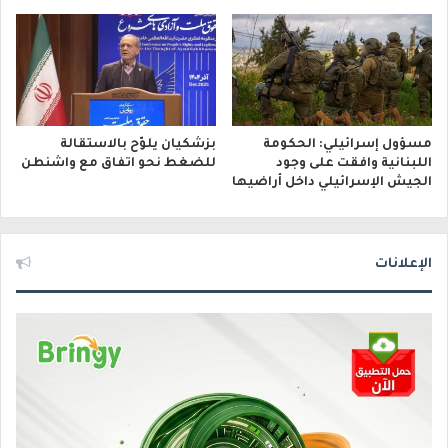
مسؤول إسرائيلي: الحكومة
بزشكيان يلوّح بالاستقالة
اللبنانية وافقت على وجود
للضغط نحو اتفاق مع واشنطن
الجيش الإسرائيلي داخل أراضيها
الإعلانات