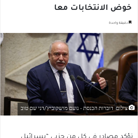
خوض الانتخابات معا
دقيقة واحدة
צילום: דוברות הכנסת - נועם מושקוביץ'/דני שם טוב
تؤكد مصادر في كل من حزبي “يسرائيل