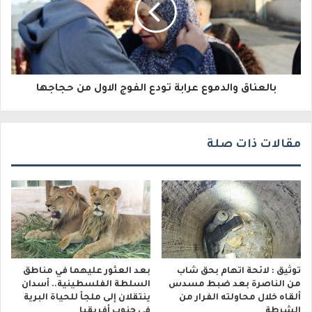
ك
ت
ر
و
بالعناق والدموع عرابة تودع الفوج الاول من حجاجها
ن
ي
مقالات ذات صلة
توثيق : لائحة اتهام بحق شاب
بعد العثور عليهما في مناطق
من الناصرة بعد ضبط مسدس
السلطة الفلسطينية.. أسدان
ألقاه خلال محاولته الفرار من
ينتقلان إلى ملجأ للحياة البرية
الشرطة
في جنوب أفريقيا