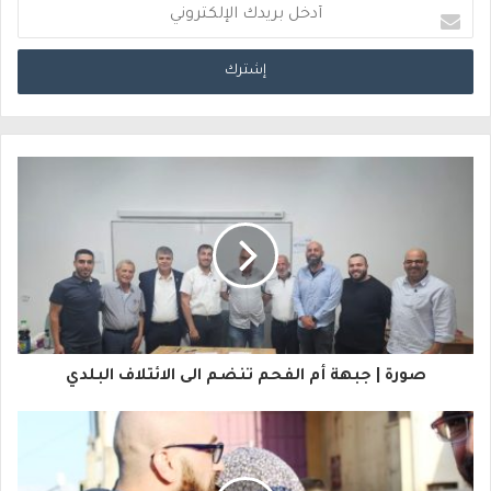
أ
د
خ
ل
ب
ر
ي
د
ك
ا
صورة | جبهة أم الفحم تنضم الى الائتلاف البلدي
ل
إ
ل