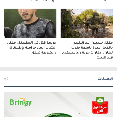
مقتل جنديين إسرائيليين
جريمة قتل في المقيبلة.. مقتل
بانفجار عبوة ناسفة جنوب
الشاب أيمن جرامنة بإطلاق نار
لبنان… وغارات جوية وردّ عسكري
والشرطة تحقق
قيد البحث
الإعلانات