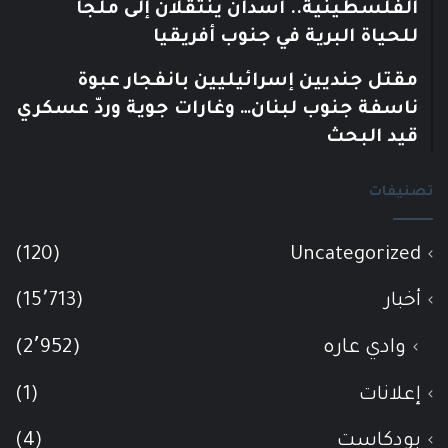
الفلسطينية.. أسدان ينتقلان إلى ملجأ
للحياة البرية في جنوب أفريقيا
مقتل جنديين إسرائيليين بانفجار عبوة
ناسفة جنوب لبنان… وغارات جوية وردّ عسكري
قيد البحث
تصنيفات
(120)
Uncategorized
أخبار
(15٬713)
وادي عاره
(2٬952)
إعلانات
(1)
بودكاست
(4)