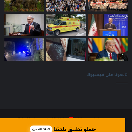
تابعونا على فيسبوك
جميع الحقوق محفوظة |
Baldatna
| بواسطة
ZainaMedia