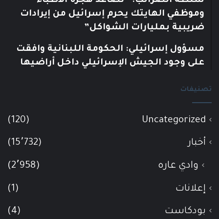
سلطة الضرائب: “تصاعد هجرة الأطباء
وموظفي الهايتك يحرم إسرائيل من إيرادات
ضريبية بمليارات الشواكل”
مسؤول إسرائيلي: الحكومة اللبنانية وافقت
على وجود الجيش الإسرائيلي داخل أراضيها
تصنيفات
(120)
Uncategorized
أخبار
(15٬732)
وادي عاره
(2٬958)
إعلانات
(1)
بودكاست
(4)