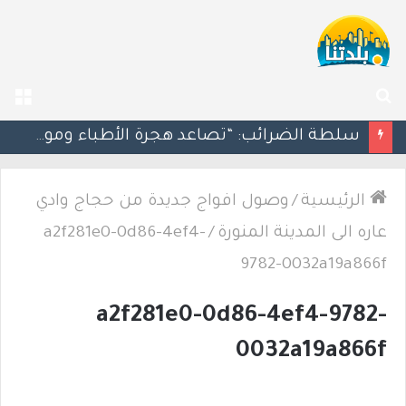
بحث
الق
عن
سلطة الضرائب: “تصاعد هجرة الأطباء وموظفي الهايتك يحرم إسرائيل من إيرادات ضريبية بمليارات الشواكل”
الرئيسية
/
وصول افواج جديدة من حجاج وادي
عاره الى المدينة المنورة
/
a2f281e0-0d86-4ef4-
9782-0032a19a866f
a2f281e0-0d86-4ef4-9782-
0032a19a866f