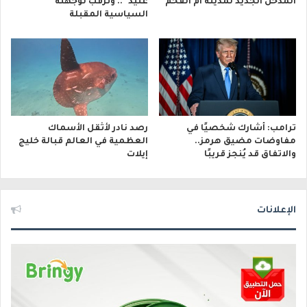
المدخل الجديد لمدينة أم الفحم
عتيد”.. وترقب لوجهته
السياسية المقبلة
ترامب: أشارك شخصيًا في
رصد نادر لأثقل الأسماك
مفاوضات مضيق هرمز..
العظمية في العالم قبالة خليج
والاتفاق قد يُنجز قريبًا
إيلات
الإعلانات