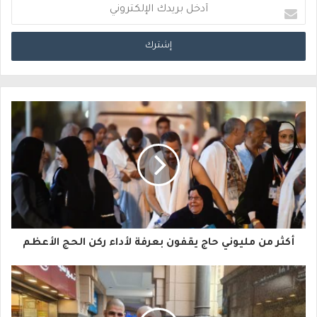
أ
د
خ
ل
ب
ر
ي
د
ك
ا
أكثر من مليوني حاج يقفون بعرفة لأداء ركن الحج الأعظم
ل
إ
ل