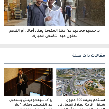
ك
ت
ر
و
د. سمير محاميد من مكة المكرمة يهنئ أهالي أم الفحم
بحلول عيد الأضحى المبارك
ن
ي
مقالات ذات صلة
استثمار بقيمة 600 مليون
يوآف سيغالوفيتش يستقيل
شيكل.. قريبًا انطلاق العمل في
من الكنيست ويغادر “يش