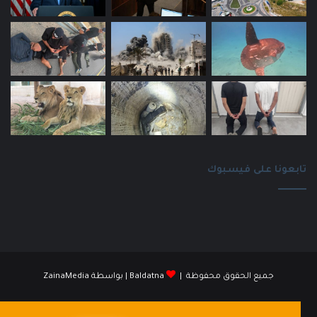
تابعونا على فيسبوك
جميع الحقوق محفوظة |
Baldatna
| بواسطة
ZainaMedia
فيسبوك
انستقرام