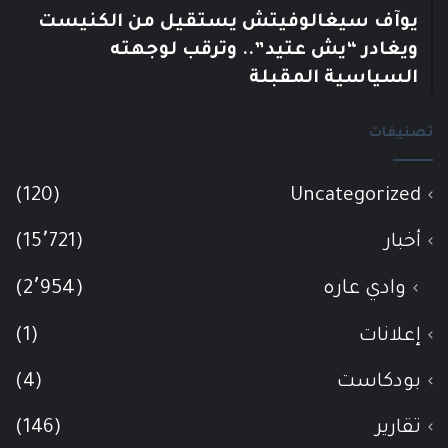
يوآف سيغالوفيتش يستقيل من الكنيست
ويغادر “يش عتيد”.. وترقب لوجهته
السياسية المقبلة
تصنيفات
(120)
Uncategorized
أخبار
(15٬721)
وادي عاره
(2٬954)
إعلانات
(1)
بودكاست
(4)
تقارير
(146)