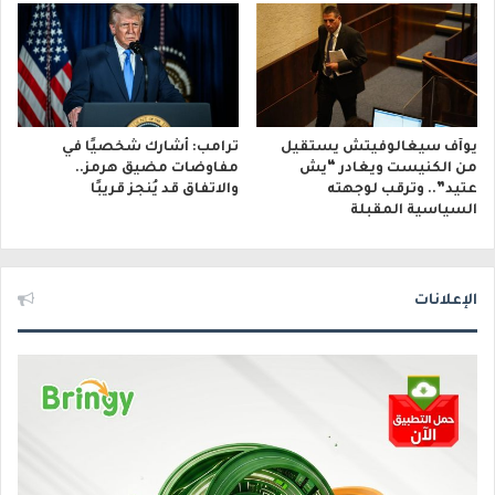
يوآف سيغالوفيتش يستقيل
ترامب: أشارك شخصيًا في
من الكنيست ويغادر “يش
مفاوضات مضيق هرمز..
عتيد”.. وترقب لوجهته
والاتفاق قد يُنجز قريبًا
السياسية المقبلة
الإعلانات