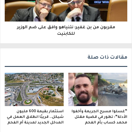
ر
و
مقربون من بن غفير: نتنياهو وافق على ضم الوزير
ن
للكابنيت
ي
مقالات ذات صلة
“غسلوا مسرح الجريمة وأخفوا
استثمار بقيمة 600 مليون
الأدلة”: تطور في قضية مقتل
شيكل.. قريبًا انطلاق العمل في
محمد كساب بأم الفحم
المدخل الجديد لمدينة أم الفحم