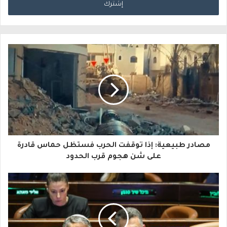
خ
ل
ب
ر
ي
د
ك
ا
مصادر طبيعية: إذا توقفت الحرب فستظل حماس قادرة
ل
على شن هجوم قرب الحدود
إ
ل
ك
ت