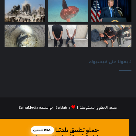
تابعونا على فيسبوك
جميع الحقوق محفوظة |
Baldatna
| بواسطة
ZainaMedia
فيسبوك
انستقرام