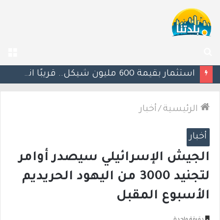
بحث
الق
عن
يوآف سيغالوفيتش يستقيل من الكنيست ويغادر “يش عتيد”.. وترقب لوجهته السياسية المقبلة
الرئيسية
/
أخبار
أخبار
الجيش الإسرائيلي سيصدر أوامر
لتجنيد 3000 من اليهود الحريديم
الأسبوع المقبل
دقيقة واحدة