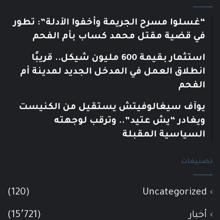
“غسلوا مسرح الجريمة وأخفوا الأدلة”: تطور
في قضية مقتل محمد كساب بأم الفحم
استثمار بقيمة 600 مليون شيكل.. قريبًا
انطلاق العمل في المدخل الجديد لمدينة أم
الفحم
يوآف سيغالوفيتش يستقيل من الكنيست
ويغادر “يش عتيد”.. وترقب لوجهته
السياسية المقبلة
تصنيفات
(120)
Uncategorized
أخبار
(15٬721)