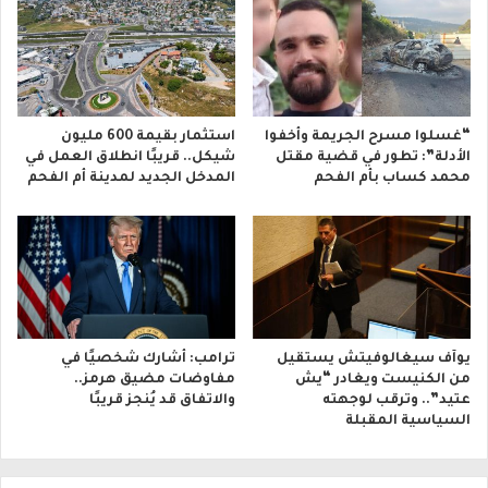
“غسلوا مسرح الجريمة وأخفوا
استثمار بقيمة 600 مليون
الأدلة”: تطور في قضية مقتل
شيكل.. قريبًا انطلاق العمل في
محمد كساب بأم الفحم
المدخل الجديد لمدينة أم الفحم
يوآف سيغالوفيتش يستقيل
ترامب: أشارك شخصيًا في
من الكنيست ويغادر “يش
مفاوضات مضيق هرمز..
عتيد”.. وترقب لوجهته
والاتفاق قد يُنجز قريبًا
السياسية المقبلة