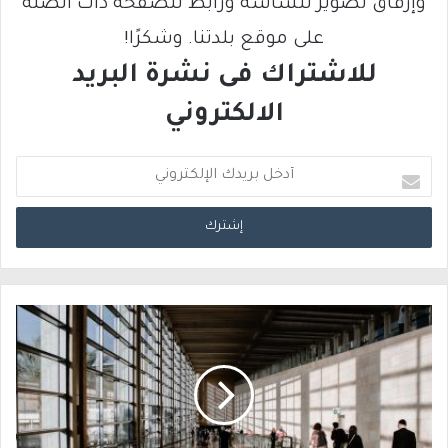
وإرفاق تصوير للشاشة ورابط للصفحة ذات الصلة
على موقع بلدتنا. وشكرًا!
للاشتراك فى نشرة البريد
الالكتروني
أ
د
خ
ل
ب
ر
ي
د