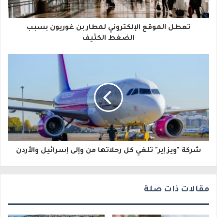
ك
ا
تعطل الموقع الإلكتروني لمطار بن غوريون بسبب
ل
الضغط الكثيف
إ
ل
ك
ت
ر
و
شركة "ويز إير" تلغي كل رحلاتها من وإلى إسرائيل والأردن
ن
ي
مقالات ذات صلة