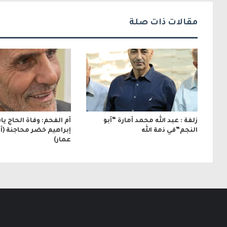
ت
مقالات ذات صلة
ر
و
ن
ي
زلفة : عبد الله محمد أمارة “أبو
أم الفحم: وفاة الحاج ي
النجم”في ذمة الله
إبراهيم خضر محاجنة (أبو
عمار)