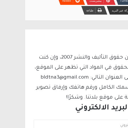
بينتيريست
ة عبر البريد
طباعة
يتم الاستخدام المواد وفقًا للمادة 27 أ من قانون حقوق التأليف والنشر 2007، وإن كنت
لحقوق في المواد التي تظهر على الموقع،
فيمكنك التواصل معنا عبر البريد الإلكتروني على العنوان التالي: bldtna3@gmail.com
سمك الكامل ورقم هاتفك وإرفاق تصوير
لى موقع بلدتنا. وشكرًا!
ريد الالكتروني