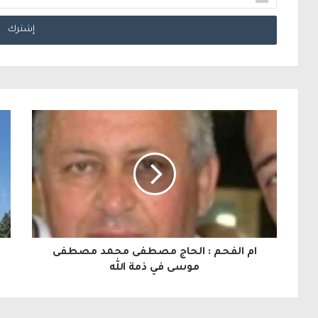
د
خ
ل
ب
ر
ي
د
ك
ا
ل
ام الفحم : الحاج مصطفى محمد مصطفى
إ
موسى في ذمة الله
ل
ك