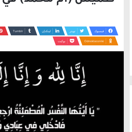
طميش (ام محمد) في ذم
فيسبوك
تويتر
لينكدإن
Odnoklassniki
بوكيت