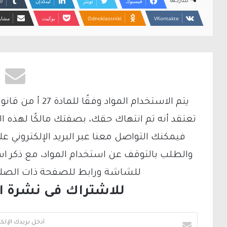
فيسبوك
تويتر
لينكدإن
شاركها
Odnoklassniki
بوكيت
مشارك
تعتقد أنه تم انتهاك حقك، بصفتك مالكًا لهذه ا
والطلب بالتوقف عن استخدام المواد، مع ذكر ا
للشاشة ورابط للصفحة ذات الصلة ع
للاشتراك فى نشرة الب
أ