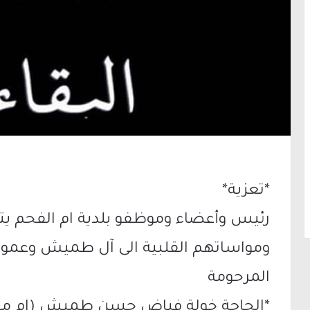
*تعزية*
رئيس وأعضاء وموظفو بلدية ام الفحم يتق
ومواساتهم القلبية الى آل طميش وعموم ا
المرحومة
*الحاجة خولة فياض حسن طميش (ام محم