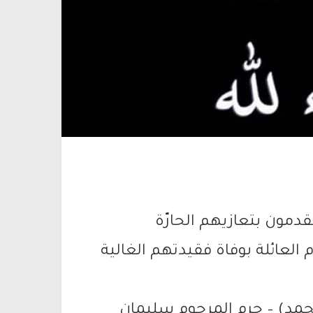
دمون بتعازيهم الحارّة
لعائلة بوفاة فقيدتهم الغالية
د) – حرم المرحوم سليمان