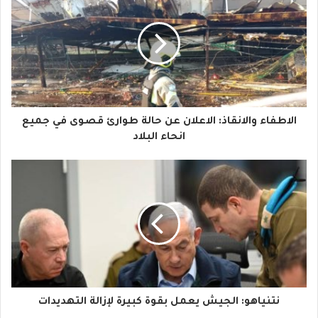
ر
ي
د
ك
ا
الاطفاء والانقاذ: الاعلان عن حالة طوارئ قصوى في جميع
ل
انحاء البلاد
إ
ل
ك
ت
ر
و
نتنياهو: الجيش يعمل بقوة كبيرة لإزالة التهديدات
ن