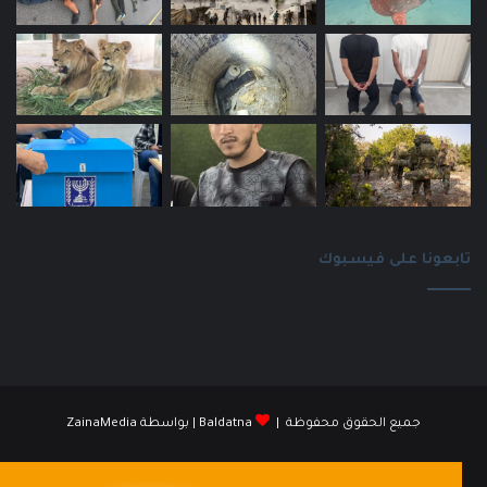
تابعونا على فيسبوك
جميع الحقوق محفوظة |
Baldatna
| بواسطة
ZainaMedia
فيسبوك
انستقرام