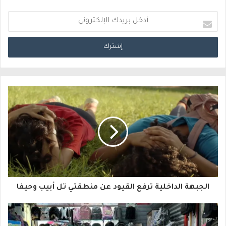
أ
د
خ
ل
ب
ر
ي
د
ك
ا
الجبهة الداخلية ترفع القيود عن منطقتي تل أبيب وحيفا
ل
إ