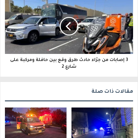
ل
ك
ت
ر
و
3 إصابات من جرّاء حادث طرق وقع بين حافلة ومركبة على
ن
شارع 2
ي
مقالات ذات صلة