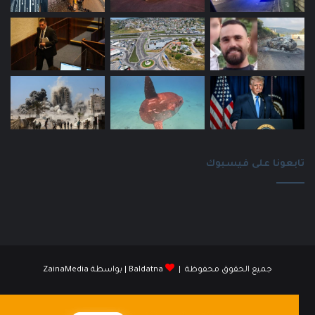
تابعونا على فيسبوك
جميع الحقوق محفوظة |
Baldatna
| بواسطة
ZainaMedia
فيسبوك
انستقرام