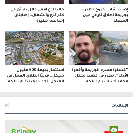
إصابة شاب بجروح خطيرة
حالتا لدغ أفعى خلال دقائق في
بجريمة اطلاق نار في عين
كفر قرع والشمال.. إصابتان
السهلة
إحداهما خطيرة
“غسلوا مسرح الجريمة وأخفوا
استثمار بقيمة 600 مليون
الأدلة”: تطور في قضية مقتل
شيكل.. قريبًا انطلاق العمل في
محمد كساب بأم الفحم
المدخل الجديد لمدينة أم الفحم
الإعلانات