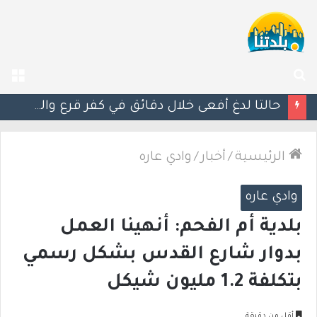
بحث
الق
عن
مصرع الفتى محمد جمعة القرناوي (17 عامًا) في حادث سير مروّع في عرعرة النقب
الرئيسية
/
أخبار
/
وادي عاره
وادي عاره
بلدية أم الفحم: أنهينا العمل
بدوار شارع القدس بشكل رسمي
بتكلفة 1.2 مليون شيكل
أقل من دقيقة