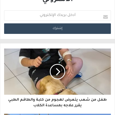
الالكتروني
أ
د
خ
ل
ب
ر
ي
د
ك
ا
طفل من شعب يتعرض لهجوم من كلبة والطاقم الطبي
ل
يقرر علاجه بمساعدة الكلاب
إ