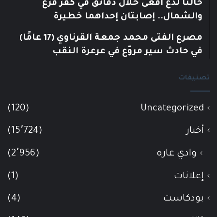
حالتا لدغ أفعى خلال دقائق في كفر قرع
والشمال.. إصابتان إحداهما خطيرة
مصرع الفتى محمد جمعة القرناوي (17 عامًا)
في حادث سير مروّع في عرعرة النقب
تصنيفات
(120)
Uncategorized
أخبار
(15٬724)
وادي عاره
(2٬956)
إعلانات
(1)
بودكاست
(4)