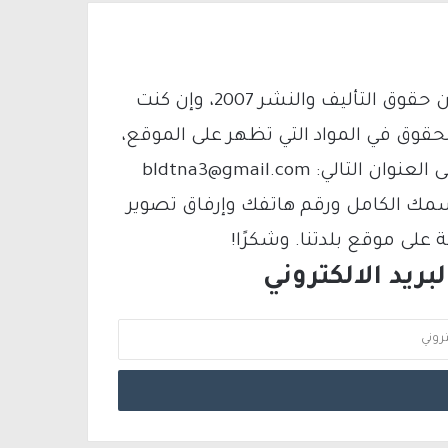
يتم الاستخدام المواد وفقًا للمادة 27 أ من قانون حقوق التأليف والنشر 2007، وإن كنت
لحقوق في المواد التي تظهر على الموقع،
فيمكنك التواصل معنا عبر البريد الإلكتروني على العنوان التالي: bldtna3@gmail.com
سمك الكامل ورقم هاتفك وإرفاق تصوير
لى موقع بلدتنا. وشكرًا!
ريد الالكتروني