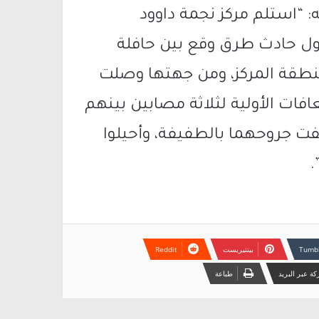
: “استلم مركز نجمة داوود
 قرابة الساعة 14:37 بلاغًا حول حادث طرق وقع بين حافلة
بة خصوصية على شارع 2 في منطقة المركز، ومن جهتها وصلت
افات الأولية لثلاثة مصابين بينهم
ن وصفت جروحهما بالطفيفة، وأحيلوا
.
بينتيريست
ة عبر البريد
طباعة