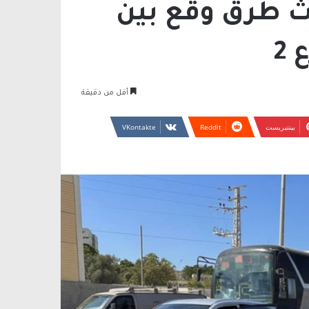
دث طرق وقع بين
2
أقل من دقيقة
بينتيريست