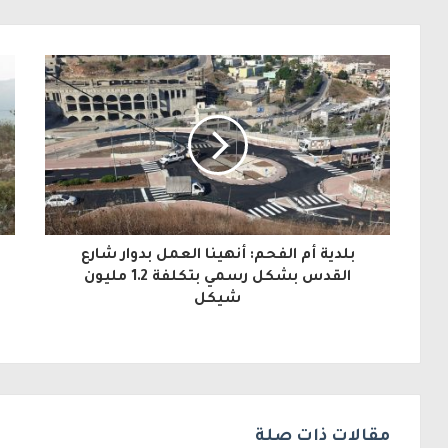
ب
ر
ي
د
ك
ا
ل
بلدية أم الفحم: أنهينا العمل بدوار شارع
إ
القدس بشكل رسمي بتكلفة 1.2 مليون
شيكل
ل
ك
ت
ر
مقالات ذات صلة