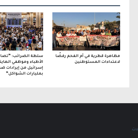
و
ن
ي
مظاهرة قطرية في أم الفحم رفضًا
سلطة الضرائب: “تصاع
لاعتداءات المستوطنين
الأطباء وموظفي الهايت
إسرائيل من إيرادات ضر
بمليارات الشواكل”
ات