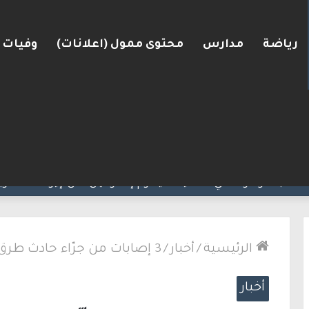
رياضة
مدارس
محتوى ممول (اعلانات)
وفيات
انية وافقت على وجود الجيش الإسرائيلي داخل أراضيها
الرئيسية
/
أخبار
/
3 إصابات من جرّاء حادث طرق وقع بين حافلة ومركبة على شارع 2
أخبار