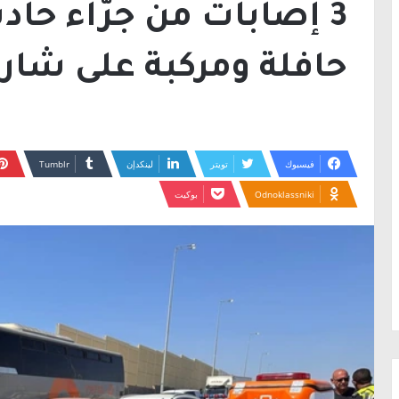
3 إصابات من جرّاء حا
حافلة ومركبة على شارع 
فيسبوك
تويتر
لينكدإن
Odnoklassniki
بوكيت