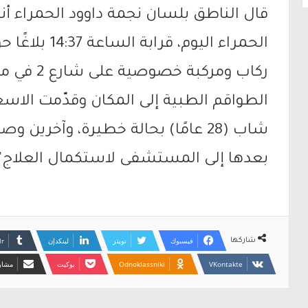
قال الناطق بلسان نجمة داوود الحمراء أنه
الحمراء اليوم،
ركاب ومرك
الطواقم الطبية إلى المكان وقدّمت الاسع
شاب (28 عامًا) بحالة خطيرة، وآخري
بعدها إلى المستشفى لاستكمال العلاج”
فيسبوك
تويتر
لينكدإن
شاركها
Odnoklassniki
بوكيت
مشارك