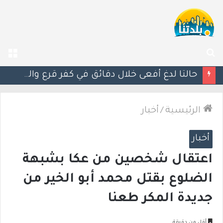
بحث
الق
عن
مصرع الفتى محمد جمعة القرناوي (17 عامًا) في حادث سير مروّع في عرعرة النقب
الرئيسية
/
أخبار
أخبار
اعتقال شخصين من عكا بشبهة
الضلوع بقتل محمد أبو الخير من
جديدة المكر طعنا
أقل من دقيقة