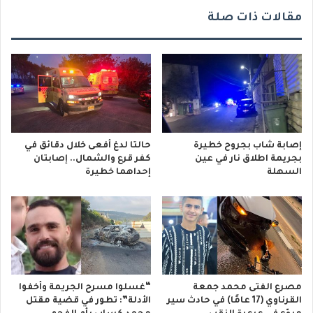
مقالات ذات صلة
إصابة شاب بجروح خطيرة
حالتا لدغ أفعى خلال دقائق في
بجريمة اطلاق نار في عين
كفر قرع والشمال.. إصابتان
السهلة
إحداهما خطيرة
مصرع الفتى محمد جمعة
“غسلوا مسرح الجريمة وأخفوا
القرناوي (17 عامًا) في حادث سير
الأدلة”: تطور في قضية مقتل