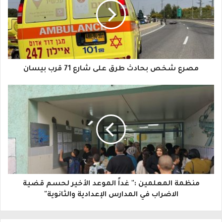
ي
د
ك
ا
مصرع شخص بحادث طرق على شارع 71 قرب بيسان
ل
إ
ل
ك
ت
ر
و
منظمة المعلمين :" غداً الموعد الأخير لحسم قضية
الاضراب في المدارس الإعدادية والثانوية"
ن
ي