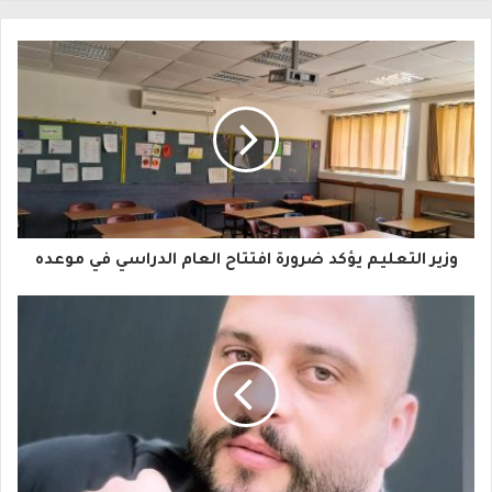
ل
ب
ر
ي
د
ك
ا
وزير التعليم يؤكد ضرورة افتتاح العام الدراسي في موعده
ل
إ
ل
ك
ت
ر