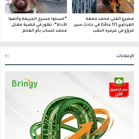
مصرع الفتى محمد جمعة
“غسلوا مسرح الجريمة وأخفوا
القرناوي (17 عامًا) في حادث سير
الأدلة”: تطور في قضية مقتل
مروّع في عرعرة النقب
محمد كساب بأم الفحم
الإعلانات