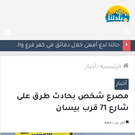
بحث
الق
عن
مصرع الفتى محمد جمعة القرناوي (17 عامًا) في حادث سير مروّع في عرعرة النقب
الرئيسية
/
أخبار
أخبار
مصرع شخص بحادث طرق على
شارع 71 قرب بيسان
أقل من دقيقة