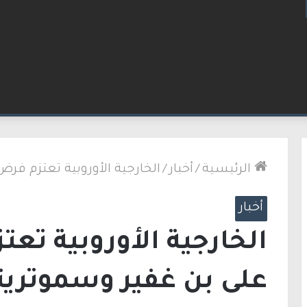
لكنيست ويغادر “يش عتيد”.. وترقب لوجهته السياسية
الرئيسية
/
أخبار
/
الخارجية الأوروبية تعتزم ف
أخبار
الخارجية الأوروبية تع
على بن غفير وسموتر