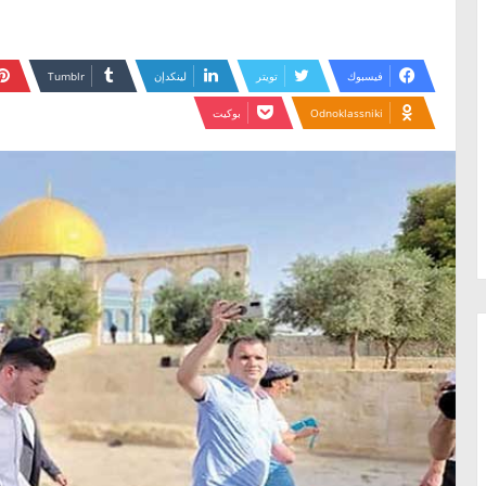
فيسبوك
تويتر
لينكدإن
Odnoklassniki
بوكيت